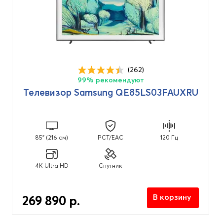
(262)
99% рекомендуют
Телевизор Samsung QE85LS03FAUXRU
85" (216 см)
PCT/EAC
120 Гц
4K Ultra HD
Спутник
В корзину
269 890 р.