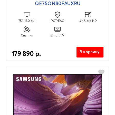
QE75QN80FAUXRU
75" (180 см)
PCT/EAC
4K Ultra HD
Спутник
Smart TV
В корзину
179 890 р.