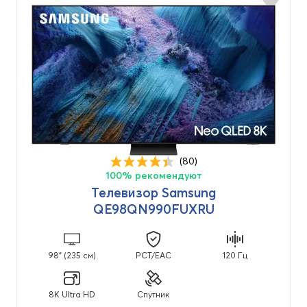
Производитель
Samsung
(47)
Диагональ
32" (81 см)
(2)
(80)
100% рекомендуют
43" (109 см)
(4)
Телевизор Samsung
48" (122 см)
QE98QN990FUXRU
(1)
50" (127 см)
(4)
55" (135 см)
(8)
98" (235 см)
PCT/EAC
120 Гц
65" (158 см)
(8)
8K Ultra HD
Спутник
75" (180 см)
(6)