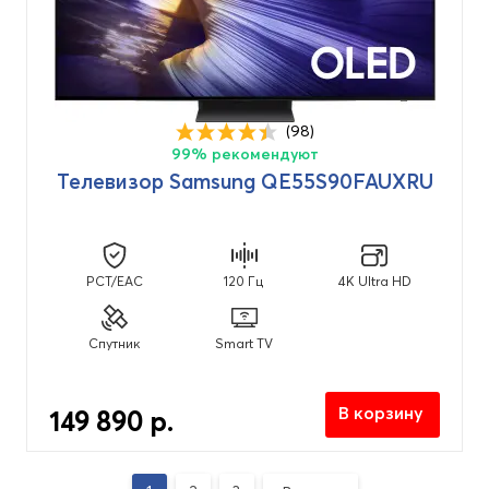
(98)
99% рекомендуют
Телевизор Samsung QE55S90FAUXRU
PCT/EAC
120 Гц
4K Ultra HD
Спутник
Smart TV
В корзину
149 890 р.