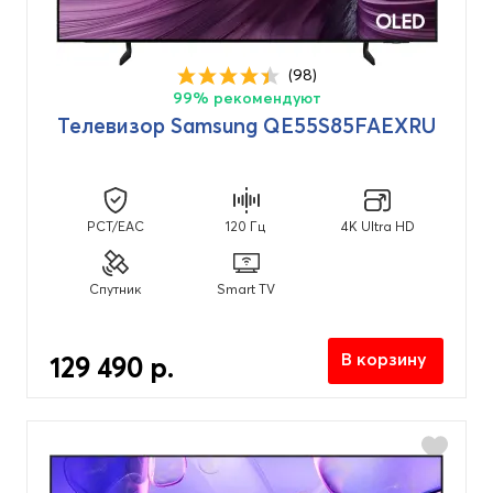
(98)
99% рекомендуют
Телевизор Samsung QE55S85FAEXRU
PCT/EAC
120 Гц
4K Ultra HD
Спутник
Smart TV
В корзину
129 490 р.