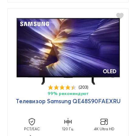
Частота обновления кадров
120 Гц
(26)
60 Гц
(7)
Операционная система
TIZEN
(47)
(203)
99% рекомендуют
Телевизор Samsung QE48S90FAEXRU
PCT/EAC
120 Гц
4K Ultra HD