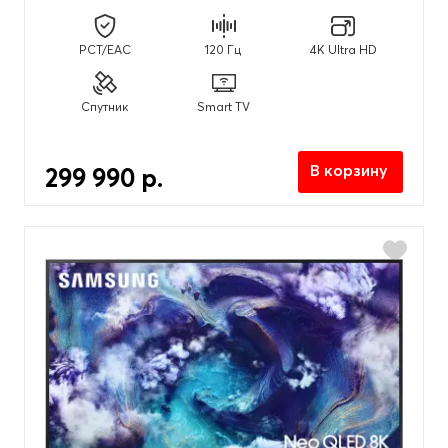
Разрешение экрана
PCT/EAC
120 Гц
4K Ultra HD
4K Ultra HD (3840x2160px)
(38)
8K Ultra HD (7680x4320px)
(6)
Спутник
Smart TV
Full HD (1920x1080px)
(2)
HD-Redy (1366x768px)
(1)
В корзину
299 990 р.
Цвет
Titan Gray
(3)
Черный
(44)
Год выпуска
2025
(47)