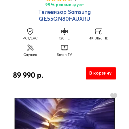
99% рекомендуют
Телевизор Samsung
QE55QN80FAUXRU
PCT/EAC
120 Гц
4K Ultra HD
Спутник
Smart TV
В корзину
89 990 р.