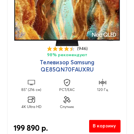
Цифровое телевидение DVB T2
(47)
Назначение
Для гостиницы
(47)
(946)
Для гостиной
(47)
98% рекомендуют
Для дачи
Телевизор Samsung
(47)
QE85QN70FAUXRU
Для детской
(47)
Для дома
(47)
85" (216 см)
PCT/EAC
120 Гц
Для зала
(47)
Для квартиры
(47)
4K Ultra HD
Спутник
Для кухни
(46)
Для спальни
(47)
В корзину
199 890 р.