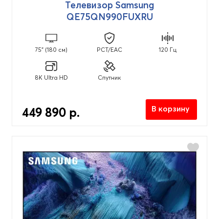
Телевизор Samsung
QE75QN990FUXRU
75" (180 см)
PCT/EAC
120 Гц
8K Ultra HD
Спутник
В корзину
449 890 р.