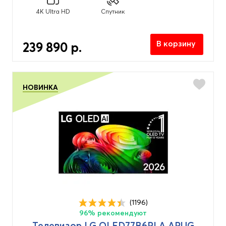
4K Ultra HD
Спутник
В корзину
239 890 р.
НОВИНКА
(1196)
96% рекомендуют
Телевизор LG OLED77B6RLA.ARUG