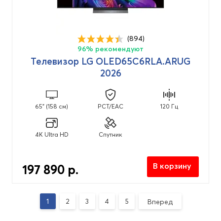
(894)
96% рекомендуют
Телевизор LG OLED65C6RLA.ARUG
2026
65" (158 см)
PCT/EAC
120 Гц
4K Ultra HD
Спутник
В корзину
197 890 р.
1
2
3
4
5
Вперед