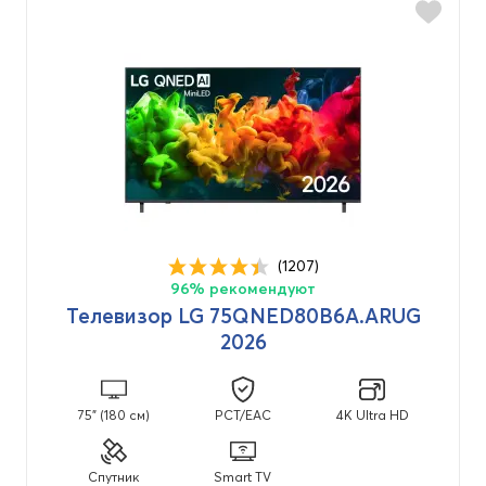
Операционная система
webOS
(50)
webOS 2026
(29)
(1207)
96% рекомендуют
Телевизор LG 75QNED80B6A.ARUG
2026
75" (180 см)
PCT/EAC
4K Ultra HD
Спутник
Smart TV