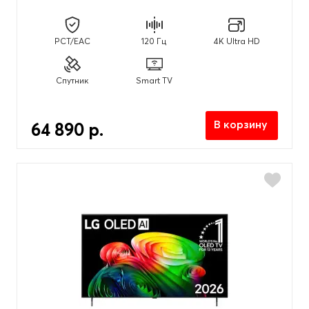
PCT/EAC
120 Гц
4K Ultra HD
Спутник
Smart TV
В корзину
64 890 р.