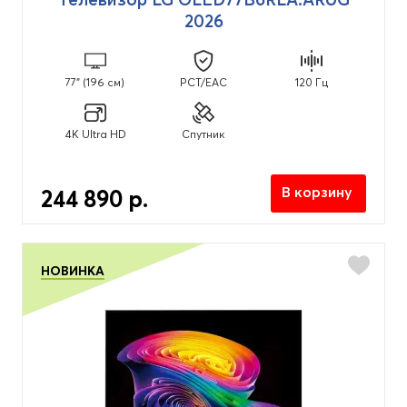
2026
77" (196 см)
PCT/EAC
120 Гц
4K Ultra HD
Спутник
В корзину
244 890 р.
НОВИНКА