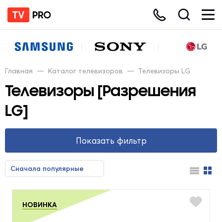
Главная
—
Каталог телевизоров
—
Телевизоры LG
Телевизоры [Разрешения
LG]
Показать фильтр
Цена
Сначала популярные
Сначала недорогие
Сначала дорогие
От
До
НОВИНКА