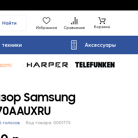
Найти
Корзина
Избранное
Сравнение
 техники
Аксессуары
изор Samsung
70AAUXRU
6 голосов
Код товара: 0001775