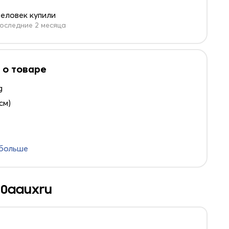
человек купили
оследние 2 месяца
 о товаре
g
 см)
 больше
70aauxru