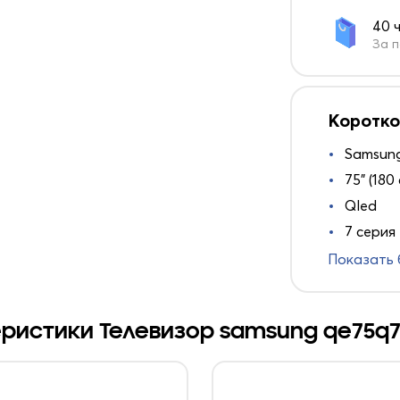
40 
За п
Коротко
Samsun
75" (180
Qled
7 серия
Показать
ристики Телевизор samsung qe75q