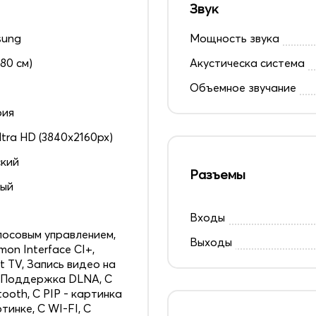
Звук
sung
Мощность звука
180 см)
Акустическа система
Объемное звучание
рия
ltra HD (3840x2160px)
кий
Разъемы
ный
Входы
лосовым управлением,
Выходы
on Interface CI+,
t TV, Запись видео на
 Поддержка DLNA, С
tooth, С PIP - картинка
ртинке, С WI-FI, С