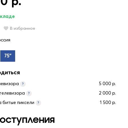
0 р.
складе
В избранное
оссия
75"
одиться
левизора
5 000 р.
?
телевизора
2 000 р.
?
а битые пиксели
1 500 р.
?
оступления