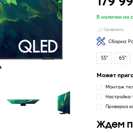
179 99
В наличии на 
Сравнить
Сборка: Р
55"
65"
Может приг
Монтаж те
Настройка 
Проверка н
Ждем п