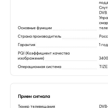
под
Спут
DVB 
Упра
смар
Основные функции
теле
Страна производитель
Росс
Гарантия
1 го
PQI (Коэффициент качества
изображения)
340
Операционная система
TIZ
Прием сигнала
Тюнер телевещания
DVB-