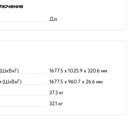
лючение
Да
(ШxВxГ)
1677.5 x 1025.9 x 320.6 мм
и (ШxВxГ)
1677.5 x 960.7 x 26.6 мм
37.3 кг
32.1 кг