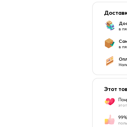
Доставк
До
в пя
Са
в п
Оп
Нал
Этот то
Пон
этот
99%
поль