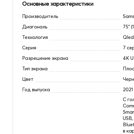
Основные характеристики
Производитель
Sam
Диагональ
75" (
Технология
Qled
Серия
7 се
Разрешение экрана
4K U
Тип экрана
Плос
Цвет
Чер
Год выпуска
2021
C го
Comm
Smar
USB,
Blue
в ка