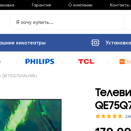
тановка
Гарантия
О компании
Контакты
ашние кинотеатры
Установка
g QE75Q70AAUXRU
Телев
QE75Q
24