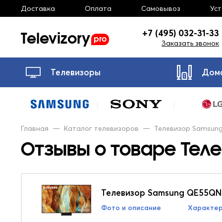
Доставка
Оплата
Самовывоз
Ус
Televizory
+7 (495) 032-31-33
pro
Заказать звонок
Телевизоры
Дом
Главная
—
Каталог телевизоров
—
Телевизор Samsun
Отзывы о товаре Тел
Телевизор Samsung QE55Q
Фото и описание
Характер