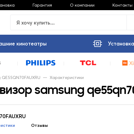
тановка
Гарантия
О компании
Контакты
ашние кинотеатры
Установка
g QE55QN70FAUXRU
—
Характеристики
евизор samsung qe55qn7
N70FAUXRU
истики
Отзывы