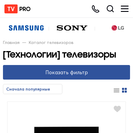
Главная
—
Каталог телевизоров
[Технологии] телевизоры
Показать фильтр
Цена
Сначала популярные
Сначала недорогие
Сначала дорогие
От
До