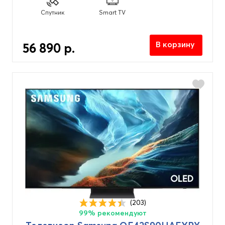
NanoCell
(16)
Спутник
Smart TV
NEO Qled
(26)
Oled
(39)
В корзину
56 890 р.
Qled
(127)
UHD
(49)
Разрешение экрана
4K Ultra HD (3840x2160px)
(247)
8K Ultra HD (7680x4320px)
(6)
Full HD (1920x1080px)
(13)
HD-Redy (1366x768px)
(5)
(203)
Цвет
99% рекомендуют