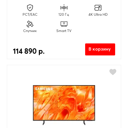
PCT/EAC
120 Гц
4K Ultra HD
Спутник
Smart TV
В корзину
114 890 р.