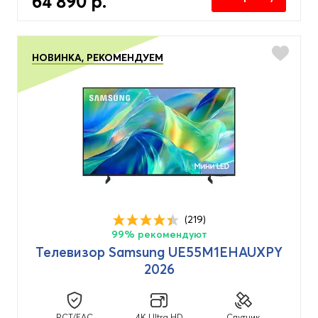
64 890 р.
НОВИНКА, РЕКОМЕНДУЕМ
(219)
99% рекомендуют
Телевизор Samsung UE55M1EHAUXPY
2026
PCT/EAC
4K Ultra HD
Спутник