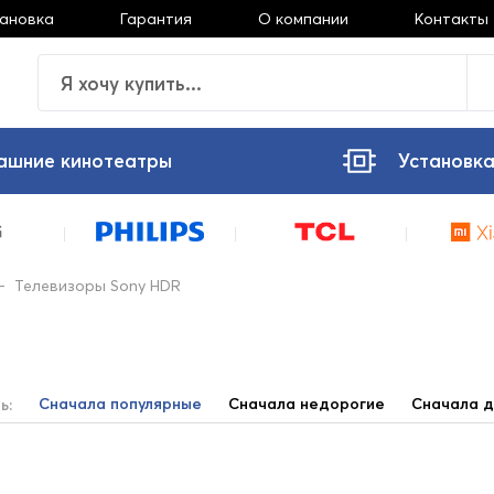
тановка
Гарантия
О компании
Контакты
ашние кинотеатры
Установка
—
Телевизоры Sony HDR
Сначала популярные
Сначала недорогие
Сначала д
ь: