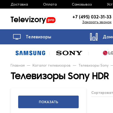
Доставка
Оплата
Самовывоз
Ус
Televizory
+7 (495) 032-31-33
pro
Заказать звонок
Телевизоры
Дом
Главная
—
Каталог телевизоров
—
Телевизоры Sony
Телевизоры Sony HDR
Сортироват