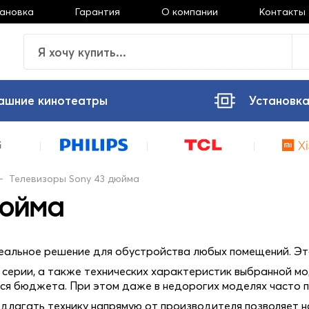
тановка
Гарантия
О компании
Контакты
ашние кинотеатры
Установка
—
Телевизоры Sony 43 дюйма
дюйма
еальное решение для обустройства любых помещений. Это
т серии, а также технических характеристик выбранной м
ся бюджета. При этом даже в недорогих моделях часто 
едлагать технику напрямую от производителя позволяет н