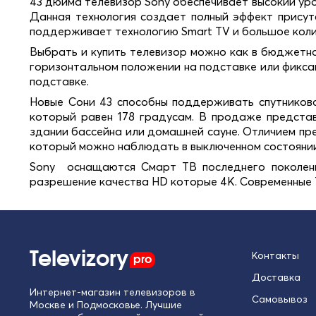
43 дюйма телевизор Sony обеспечивает высокий ур
Данная технология создает полный эффект присутс
поддерживает технологию Smart TV и большое коли
Выбрать и купить телевизор можно как в бюджетно
горизонтальном положении на подставке или фикса
подставке.
Новые Сони 43 способны поддерживать спутниково
который равен 178 градусам. В продаже представ
здании бассейна или домашней сауне. Отличием пре
который можно наблюдать в выключенном состоянии
Sony оснащаются Смарт ТВ последнего поколен
разрешение качества HD которые 4K. Современные 
Televizory
pro
Контакты
Доставка
Интернет-магазин телевизоров в
Самовывоз
Москве и Подмосковье. Лучшие