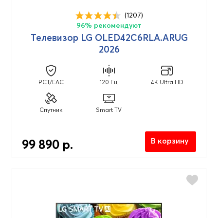
Oled
(20)
(1207)
QNED
(39)
96% рекомендуют
UHD
Телевизор LG OLED42C6RLA.ARUG
(4)
2026
Разрешение экрана
PCT/EAC
120 Гц
4K Ultra HD
4K Ultra HD (3840x2160px)
(79)
Full HD (1920x1080px)
(3)
Спутник
Smart TV
HD-Redy (1366x768px)
(1)
В корзину
99 890 р.
Цвет
Белый
(1)
Серый
(9)
Черный
(73)