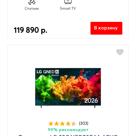
Для детской
(83)
Спутник
Smart TV
Для дома
(83)
Для зала
(83)
В корзину
119 890 р.
Для квартиры
(83)
Для кухни
(83)
Для спальни
(83)
Частота обновления кадров
120 Гц
(26)
144 Гц
(6)
165 Гц
(5)
60 Гц
(41)
(303)
99% рекомендуют