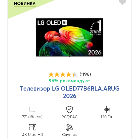
НОВИНКА
(1196)
96% рекомендуют
Телевизор LG OLED77B6RLA.ARUG
2026
77" (196 см)
PCT/EAC
120 Гц
4K Ultra HD
Спутник