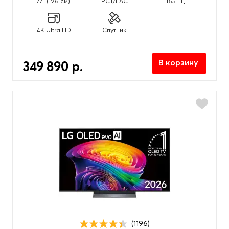
77" (196 см)
PCT/EAC
165 Гц
4K Ultra HD
Спутник
В корзину
349 890 р.
(1196)