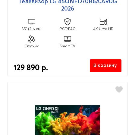
Телевизор LG 85QNED70B6A.ARUG
Операционная система
2026
webOS
(54)
webOS 2026
(29)
85" (216 см)
PCT/EAC
4K Ultra HD
Спутник
Smart TV
В корзину
129 890 р.