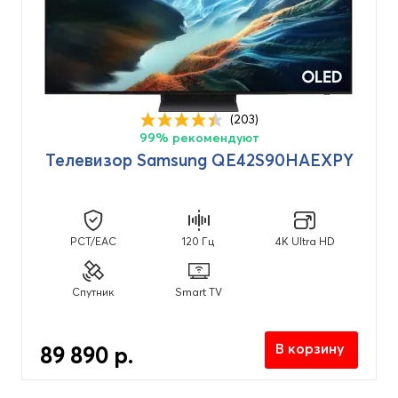
(203)
99% рекомендуют
Телевизор Samsung QE42S90HAEXPY
PCT/EAC
120 Гц
4K Ultra HD
Спутник
Smart TV
В корзину
89 890 р.