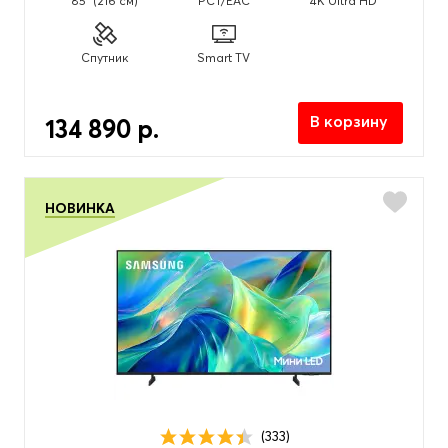
85" (216 см)
PCT/EAC
4K Ultra HD
Спутник
Smart TV
В корзину
134 890 р.
НОВИНКА
(333)