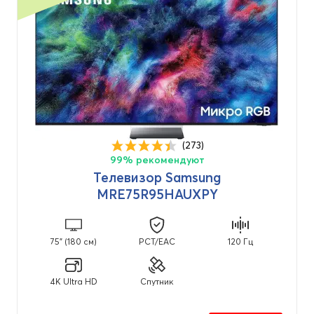
Для спальни
(94)
Частота обновления кадров
120 Гц
(40)
144 Гц
(1)
165 Гц
(5)
(273)
60 Гц
(16)
99% рекомендуют
Телевизор Samsung
MRE75R95HAUXPY
Операционная система
TIZEN
(94)
75" (180 см)
PCT/EAC
120 Гц
4K Ultra HD
Спутник