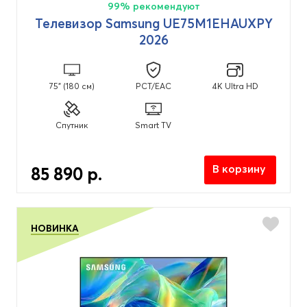
99% рекомендуют
Телевизор Samsung UE75M1EHAUXPY
2026
75" (180 см)
PCT/EAC
4K Ultra HD
Спутник
Smart TV
В корзину
85 890 р.
НОВИНКА