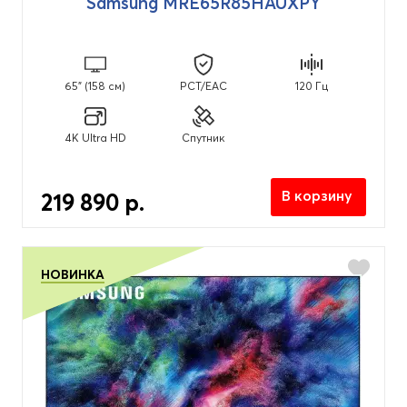
Samsung MRE65R85HAUXPY
2026
(44)
Основные функции
65" (158 см)
PCT/EAC
120 Гц
C голосовым управлением
(60)
4K Ultra HD
Спутник
Common Interface CI+
(93)
Smart TV
(93)
В корзину
219 890 р.
Запись видео на USB
(63)
Поддержка DLNA
(92)
С Bluetooth
(91)
НОВИНКА
С PIP - картинка в картинке
(89)
С WI-FI
(93)
С поддержкой HDR
(93)
Спутниковое телевидение DVB S2
(94)