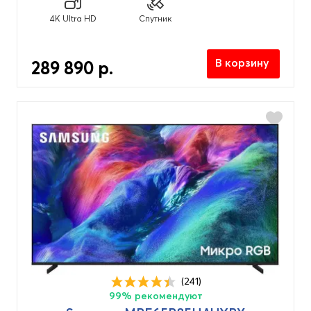
4K Ultra HD (3840x2160px)
(83)
4K Ultra HD
Спутник
8K Ultra HD (7680x4320px)
(6)
Full HD (1920x1080px)
(4)
В корзину
289 890 р.
HD-Redy (1366x768px)
(1)
Цвет
Titan Gray
(3)
Черный
(91)
Год выпуска
2023
(1)
2024
(2)
(241)
99% рекомендуют
2025
(47)