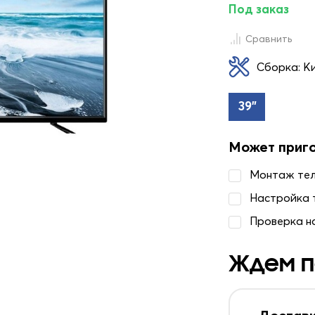
Под заказ
Сравнить
Сборка: К
39"
Может приг
Монтаж те
Настройка 
Проверка н
Ждем п