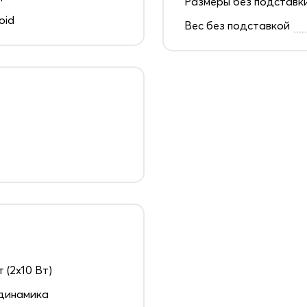
Размеры без подставк
oid
Вес без подставкой
т (2х10 Вт)
динамика