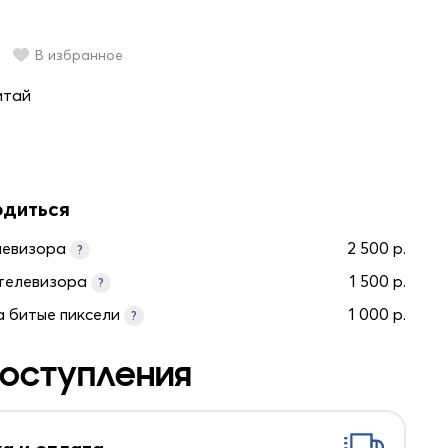
В избранное
итай
одиться
левизора
2 500 р.
?
телевизора
1 500 р.
?
а битые пиксели
1 000 р.
?
оступления