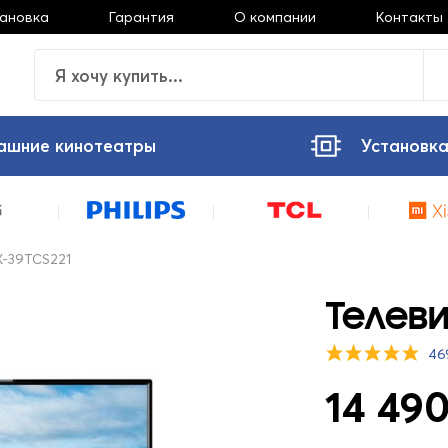
тановка
Гарантия
О компании
Контакты
ашние кинотеатры
Установка
X-39TCS221
Телеви
46
14 490