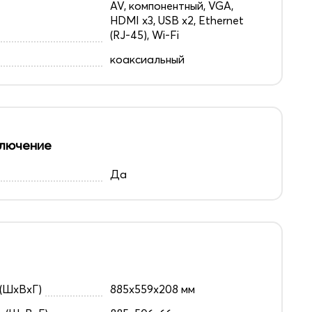
AV, компонентный, VGA,
HDMI x3, USB x2, Ethernet
(RJ-45), Wi-Fi
коаксиальный
лючение
Да
(ШxВxГ)
885x559x208 мм