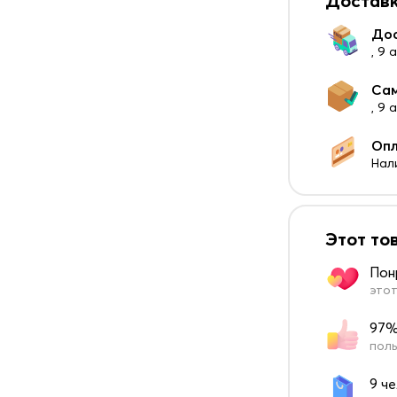
Доставк
До
, 9 
Са
, 9
Оп
Нал
Этот то
Пон
этот
97%
поль
9 ч