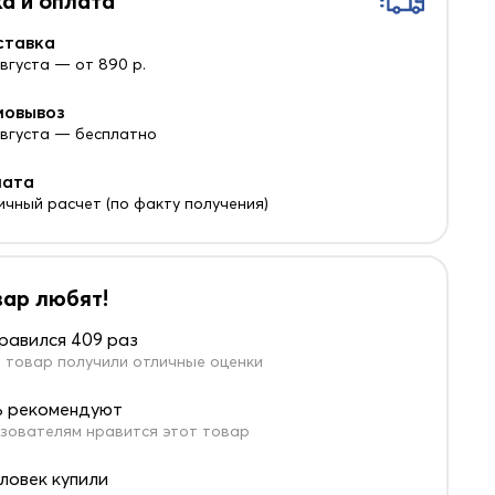
а и оплата
ставка
августа — от 890 р.
мовывоз
 августа — бесплатно
лата
ичный расчет (по факту получения)
вар любят!
равился 409 раз
 товар получили отличные оценки
 рекомендуют
зователям нравится этот товар
еловек купили