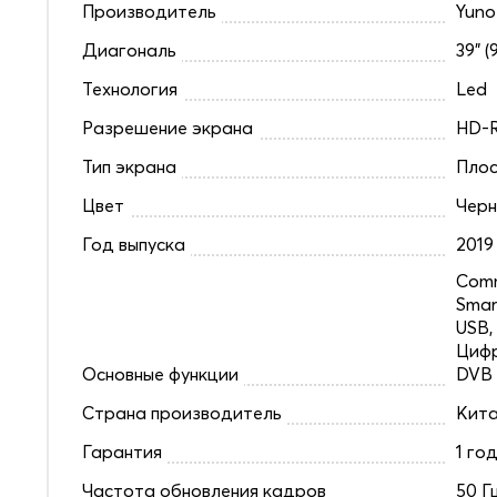
Производитель
Yuno
Диагональ
39" (
Технология
Led
Разрешение экрана
HD-R
Тип экрана
Плос
Цвет
Чер
Год выпуска
2019
Comm
Smar
USB,
Цифр
Основные функции
DVB
Страна производитель
Кит
Гарантия
1 го
Частота обновления кадров
50 Г