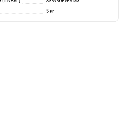
и (ШxВxГ)
885x506x66 мм
5 кг