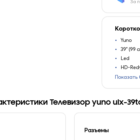
За п
Коротко
Yuno
39" (99 с
Led
HD-Redy
Показать
ктеристики Телевизор yuno ulx-39t
Разъемы