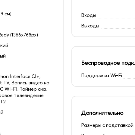
99 см)
Входы
Выходы
edy (1366x768px)
кий
ный
Беспроводное подк
Поддержка Wi-Fi
on Interface CI+,
t TV, Запись видео на
 С WI-FI, Таймер сна,
овое телевидение
 T2
ай
Дополнительно
д
Размеры с подставкой 
ц