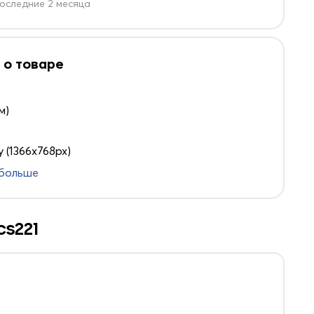
оследние 2 месяца
 о товаре
м)
 (1366x768px)
 больше
cs221