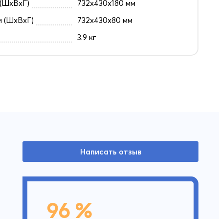
(ШxВxГ)
732x430x180 мм
и (ШxВxГ)
732x430x80 мм
3.9 кг
Написать отзыв
96 %