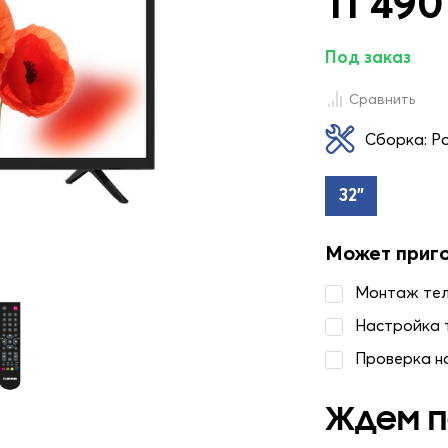
11 490
Под заказ
Сравнить
Сборка: Р
32"
Может приг
Монтаж те
Настройка 
Проверка н
Ждем п