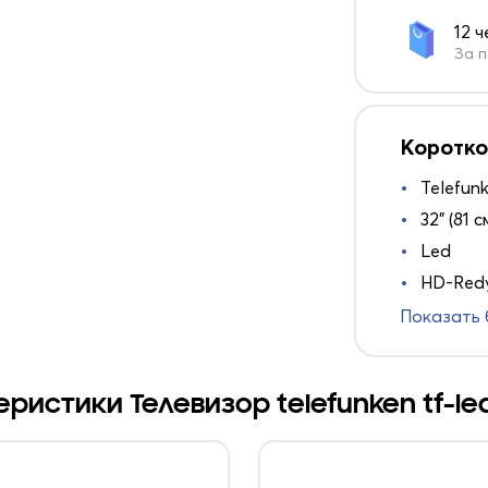
12 
За п
Коротко
Telefun
32" (81 с
Led
HD-Redy
Показать
ристики Телевизор telefunken tf-le