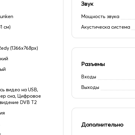
Звук
funken
Мощность звука
81 см)
Акустическа система
edy (1366x768px)
кий
Разъемы
ный
Входы
Выходы
сь видео на USB,
ер сна, Цифровое
видение DVB T2
ия
д
Дополнительно
ц