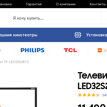
тановка
Гарантия
О компании
Контакты
ашние кинотеатры
Установка
en TF-LED32S28T2
Телеви
LED32S
34