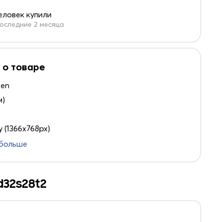
человек купили
оследние 2 месяца
 о товаре
ken
м)
 (1366x768px)
 больше
d32s28t2