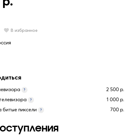
 р.
В избранное
оссия
одиться
левизора
2 500 р.
?
телевизора
1 000 р.
?
а битые пиксели
700 р.
?
оступления