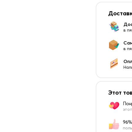
Доставк
До
в пя
Са
в п
Оп
Нал
Этот то
Пон
этот
96%
поль