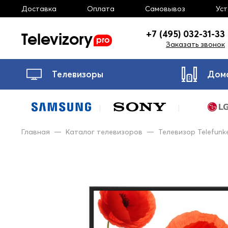
Доставка
Оплата
Самовывоз
Ус
Televizory
+7 (495) 032-31-33
pro
Заказать звонок
Телевизоры
Дом
Главная
—
Каталог телевизоров
—
Телевизор Telefunk