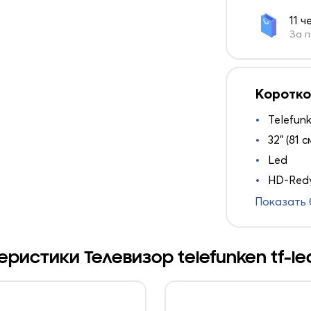
11 ч
За п
Коротко
Telefun
32" (81 с
Led
HD-Redy
Показать
ристики Телевизор telefunken tf-le