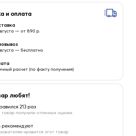
а и оплата
ставка
августа — от 890 р.
мовывоз
 августа — бесплатно
лата
ичный расчет (по факту получения)
вар любят!
равился 213 раз
 товар получили отличные оценки
 рекомендуют
зователям нравится этот товар