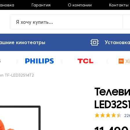
тановка
Гарантия
О компании
Контакты
ашние кинотеатры
Установка
en TF-LED32S14T2
Телеви
LED32S
22