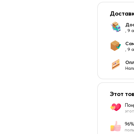
Доставк
До
, 9 
Са
, 9
Оп
Нал
Этот то
Пон
этот
96%
поль