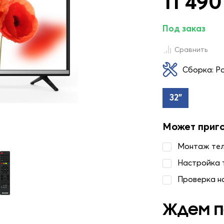
11 490
Под заказ
Сравнить
Сборка: Р
32"
Может приг
Монтаж те
Настройка 
Проверка н
Ждем п