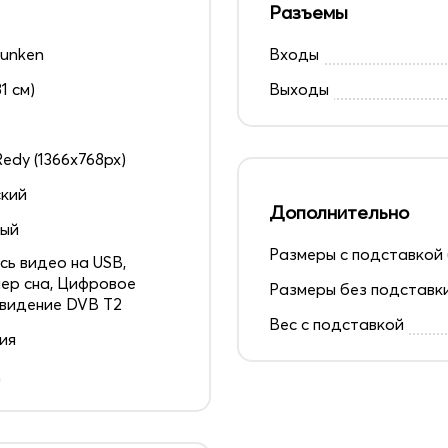
Разъемы
funken
Входы
81 см)
Выходы
edy (1366x768px)
кий
Дополнительно
ный
Размеры с подставкой 
сь видео на USB,
ер сна, Цифровое
Размеры без подставк
видение DVB T2
Вес с подставкой
ия
д