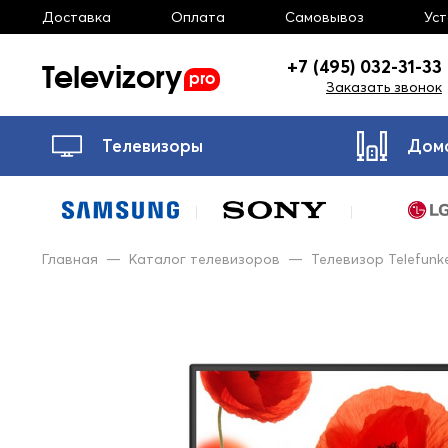
Доставка
Оплата
Самовывоз
Ус
Televizory
+7 (495) 032-31-33
pro
Заказать звонок
Телевизоры
Дом
Главная
—
Каталог телевизоров
—
Телевизор Telefunk