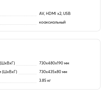
AV, HDMI x2, USB
коаксиальный
(ШxВxГ)
730x480x190 мм
и (ШxВxГ)
730x435x80 мм
3.85 кг