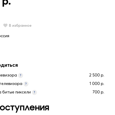
 р.
В избранное
оссия
одиться
левизора
2 500 р.
?
телевизора
1 000 р.
?
а битые пиксели
700 р.
?
оступления