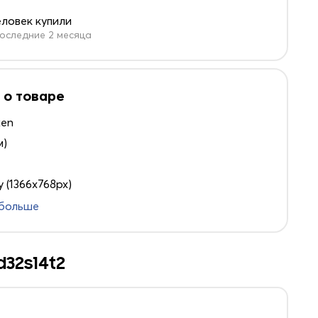
еловек купили
оследние 2 месяца
 о товаре
ken
м)
 (1366x768px)
 больше
d32s14t2