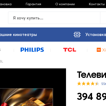
тановка
Гарантия
О компании
Контакты
ашние кинотеатры
Установка
8L
Телеви
55
394 89