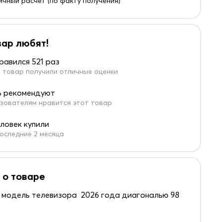
ичный расчет (по факту получения)
вар любят!
равился 521 раз
 товар получили отличные оценки
 рекомендуют
зователям нравится этот товар
еловек купили
оследние 2 месяца
 о товаре
 модель телевизора 2026 года диагональю 98