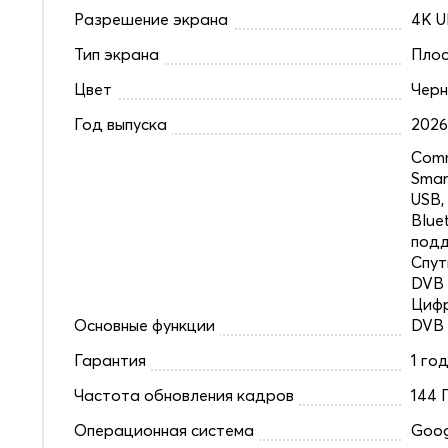
Разрешение экрана
4K U
Тип экрана
Плос
Цвет
Чер
Год выпуска
202
Comm
Smar
USB,
Blue
под
Спут
DVB 
Цифр
Основные функции
DVB
Гарантия
1 го
Частота обновления кадров
144 
Операционная система
Goog