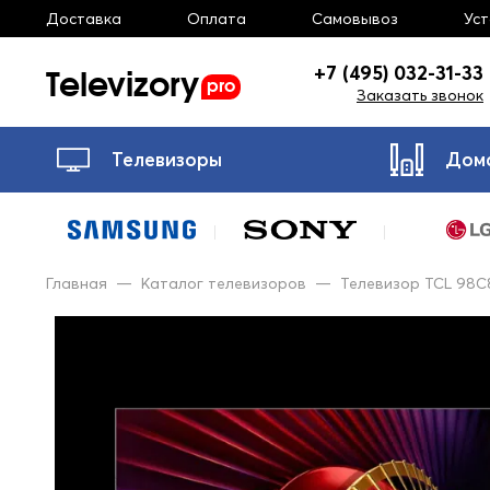
Доставка
Оплата
Самовывоз
Ус
Televizory
+7 (495) 032-31-33
pro
Заказать звонок
Телевизоры
Дом
Главная
—
Каталог телевизоров
—
Телевизор TCL 98C