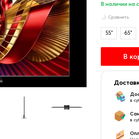
В наличии на 
Сравнить
55"
65"
В ко
Доставк
До
в су
Са
в с
Оп