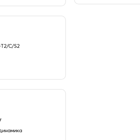
T2/C/S2
т
динамика