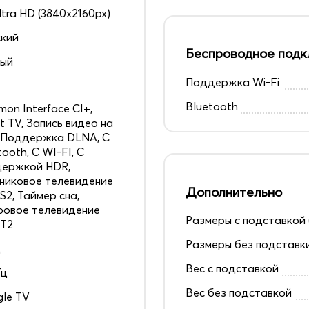
ltra HD (3840x2160px)
кий
Беспроводное подк
ный
Поддержка Wi-Fi
6
Bluetooth
on Interface CI+,
t TV, Запись видео на
 Поддержка DLNA, С
tooth, С WI-FI, С
держкой HDR,
никовое телевидение
Дополнительно
S2, Таймер сна,
овое телевидение
Размеры с подставкой 
 T2
Размеры без подставк
д
Вес с подставкой
Гц
Вес без подставкой
le TV