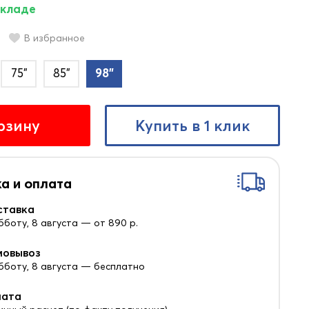
складе
В избранное
75"
85"
98"
рзину
Купить в 1 клик
а и оплата
ставка
бботу, 8 августа — от 890 р.
мовывоз
убботу, 8 августа — бесплатно
лата