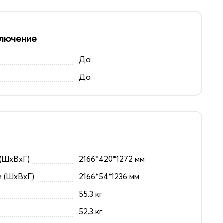
лючение
Да
Да
(ШxВxГ)
2166*420*1272 мм
и (ШxВxГ)
2166*54*1236 мм
55.3 кг
52.3 кг