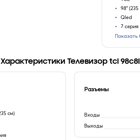
98" (235
Qled
7 серия
Показать
Характеристики Телевизор tcl 98c8l
Разъемы
235 см)
Входы
Выходы
рия