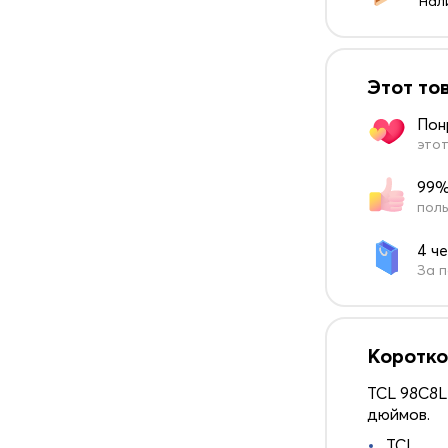
Нал
Этот то
Пон
этот
99%
поль
4 ч
За п
Коротко
TCL 98C8L
дюймов.
TCL