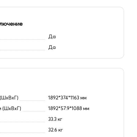
лючение
Да
Да
(ШxВxГ)
1892*374*1163 мм
и (ШxВxГ)
1892*57.9*1088 мм
33.3 кг
32.6 кг