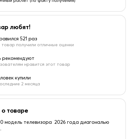
ичный расчет (по факту получения)
вар любят!
равился 521 раз
 товар получили отличные оценки
 рекомендуют
зователям нравится этот товар
еловек купили
оследние 2 месяца
 о товаре
0 модель телевизора 2026 года диагональю
.