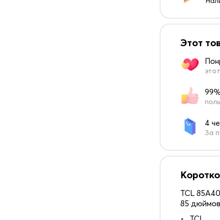
Нал
Этот то
Пон
этот
99%
поль
4 ч
За п
Коротко
TCL 85A40
85 дюймов
TCL