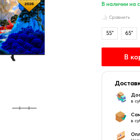
В наличии на 
Сравнить
55"
65"
В ко
Доставк
До
в су
Са
в с
Оп