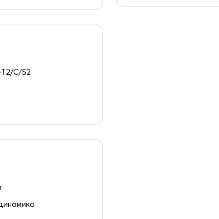
T2/C/S2
т
динамика