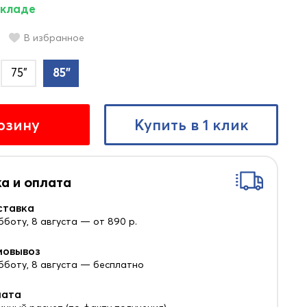
складе
В избранное
75"
85"
рзину
Купить в 1 клик
а и оплата
ставка
бботу, 8 августа — от 890 р.
мовывоз
убботу, 8 августа — бесплатно
лата