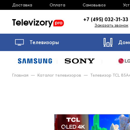
Доставка
Оплата
Самовывоз
Ус
Televizory
+7 (495) 032-31-33
pro
Заказать звонок
Телевизоры
Дом
Главная
—
Каталог телевизоров
—
Телевизор TCL 85A