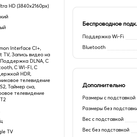
ltra HD (3840x2160px)
кий
Беспроводное подк
ный
Поддержка Wi-Fi
6
Bluetooth
on Interface CI+,
t TV, Запись видео на
 Поддержка DLNA, С
tooth, С WI-FI, С
держкой HDR,
никовое телевидение
Дополнительно
S2, Таймер сна,
овое телевидение
Размеры с подставкой 
 T2
Размеры без подставк
д
Вес с подставкой
Гц
Вес без подставкой
le TV