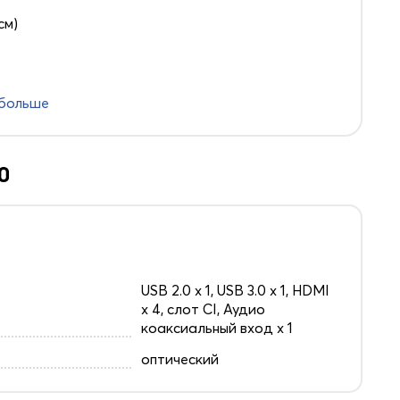
см)
 больше
0
USB 2.0 х 1, USB 3.0 х 1, HDMI
x 4, слот CI, Аудио
коаксиальный вход х 1
оптический