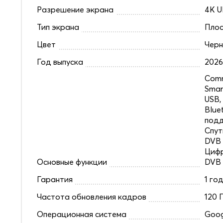
Разрешение экрана
4K U
Тип экрана
Плос
Цвет
Чер
Год выпуска
202
Comm
Smar
USB,
Blue
под
Спут
DVB 
Цифр
Основные функции
DVB
Гарантия
1 го
Частота обновления кадров
120 
Операционная система
Goog