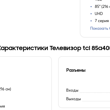
85" (216 
UHD
7 серия
Показать
Характеристики Телевизор tcl 85a40
Разъемы
216 см)
Входы
Выходы
рия