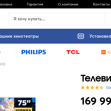
тановка
Гарантия
О компании
Контакты
ашние кинотеатры
Установка
400
Телеви
55
169 99