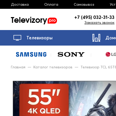
Доставка
Оплата
Самовывоз
Ус
Televizory
+7 (495) 032-31-33
pro
Заказать звонок
Телевизоры
Дом
Главная
—
Каталог телевизоров
—
Телевизор TCL 65T