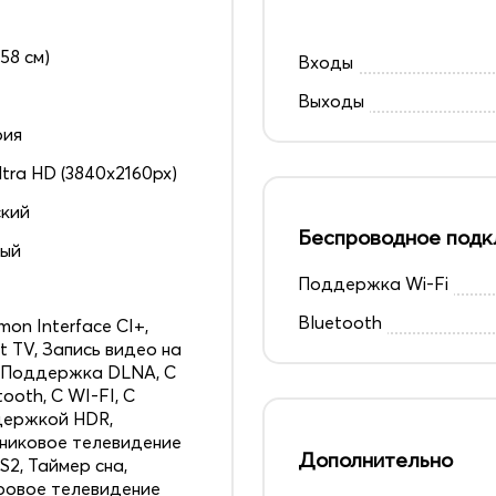
158 см)
Входы
Выходы
рия
ltra HD (3840x2160px)
кий
Беспроводное подк
ный
Поддержка Wi-Fi
6
Bluetooth
on Interface CI+,
t TV, Запись видео на
 Поддержка DLNA, С
tooth, С WI-FI, С
держкой HDR,
никовое телевидение
Дополнительно
S2, Таймер сна,
овое телевидение