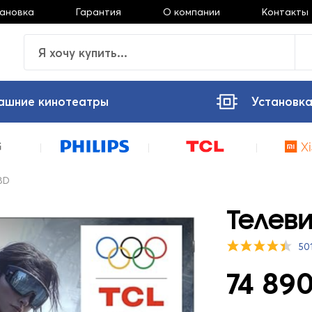
тановка
Гарантия
О компании
Контакты
ашние кинотеатры
Установка
8D
Телеви
50
74 890