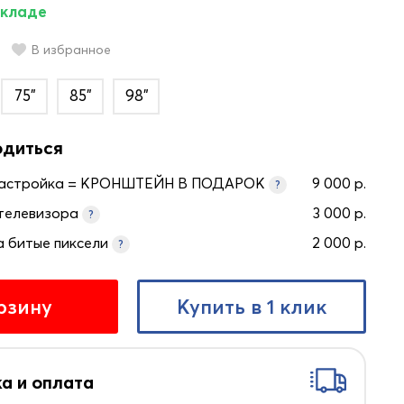
складе
В избранное
75"
85"
98"
одиться
настройка = КРОНШТЕЙН В ПОДАРОК
9 000 р.
?
телевизора
3 000 р.
?
а битые пиксели
2 000 р.
?
рзину
Купить в 1 клик
а и оплата