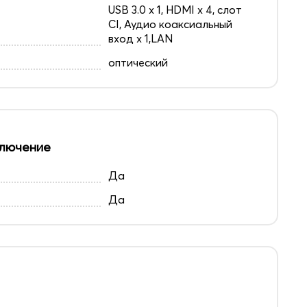
USB 3.0 х 1, HDMI x 4, слот
CI, Аудио коаксиальный
вход х 1,LAN
оптический
лючение
Да
Да