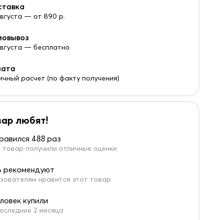
ставка
августа — от 890 р.
мовывоз
 августа — бесплатно
лата
ичный расчет (по факту получения)
вар любят!
равился 488 раз
 товар получили отличные оценки
 рекомендуют
зователям нравится этот товар
еловек купили
оследние 2 месяца