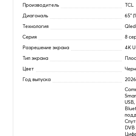
Производитель
TCL
Диагональ
65" (
Технология
Qled
Серия
8 се
Разрешение экрана
4K U
Тип экрана
Плос
Цвет
Чер
Год выпуска
202
Comm
Smar
USB,
Blue
под
Спут
DVB 
Цифр