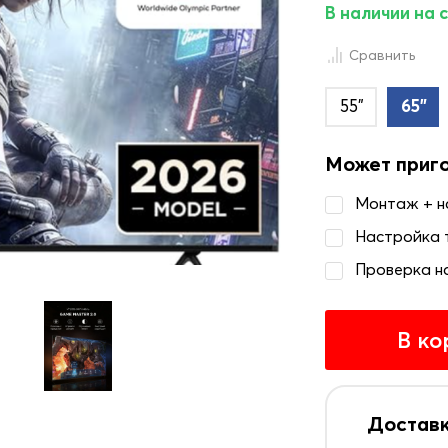
В наличии на 
Сравнить
55"
65"
Может приг
Монтаж + 
Настройка 
Проверка н
В ко
Доставк