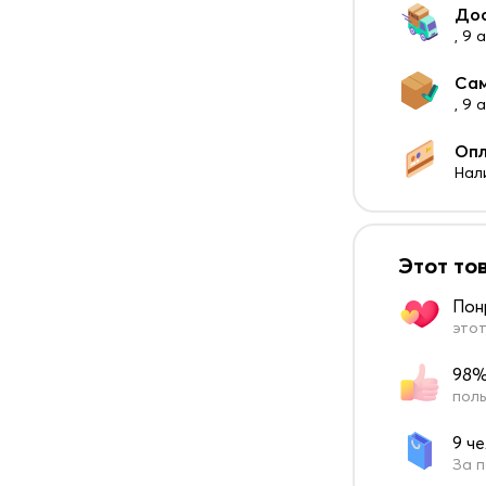
До
, 9 
Са
, 9
Оп
Нал
Этот то
Пон
этот
98%
поль
9 ч
За п