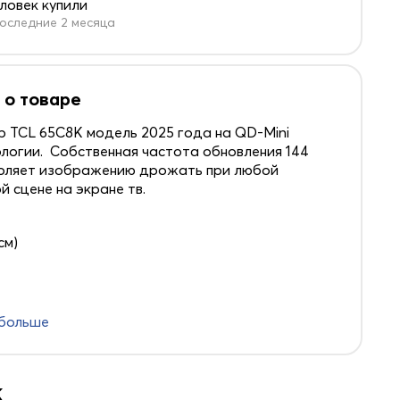
еловек купили
оследние 2 месяца
 о товаре
ор TCL 65C8K модель 2025 года на QD-Mini
логии. Собственная частота обновления 144
воляет изображению дрожать при любой
й сцене на экране тв.
см)
 больше
k