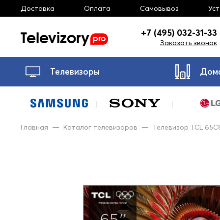
Доставка
Оплата
Самовывоз
Ус
Televizory
+7 (495) 032-31-33
pro
Заказать звонок
Телевизоры
Дом
Главная
—
Каталог телевизоров
—
Телевизор TCL 65C