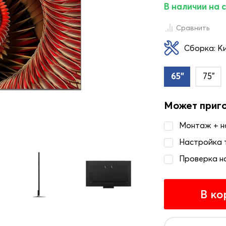
В наличии на 
Сравнить
Сборка: К
65"
75"
Может приг
Монтаж + 
Настройка 
Проверка н
В ко