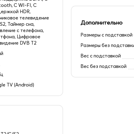
tooth, С WI-FI, С
держкой HDR,
никовое телевидение
Дополнительно
S2, Таймер сна,
вление с телефона,
Размеры с подставкой 
тфона, Цифровое
видение DVB T2
Размеры без подставк
ай
Вес с подставкой
д
Вес без подставкой
Гц
le TV (Android)
T2/C/S2