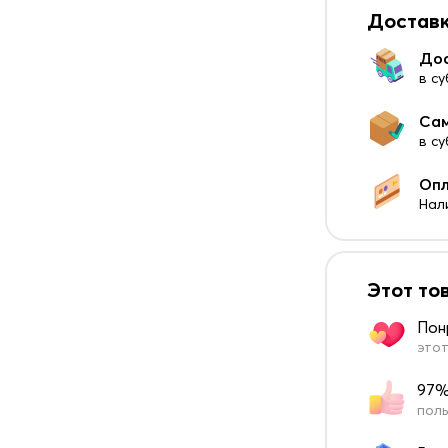
Доставк
До
в су
Са
в с
Оп
Нал
Этот то
Пон
этот
97%
поль