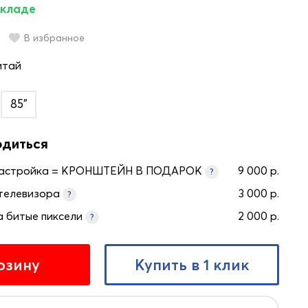
складе
В избранное
итай
85"
одиться
настройка = КРОНШТЕЙН В ПОДАРОК
9 000 р.
?
телевизора
3 000 р.
?
а битые пиксели
2 000 р.
?
рзину
Купить в 1 клик