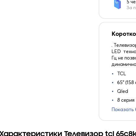
5 ч
За п
Коротко
. Телевиз
LED техно
Гц не поз
динамично
TCL
65" (158 
Qled
8 серия
Показать
Характеристики Телевизор tcl 65c8