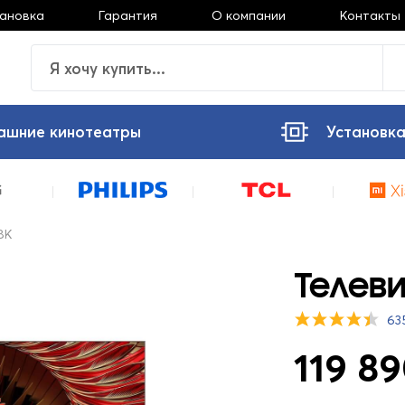
тановка
Гарантия
О компании
Контакты
ашние кинотеатры
Установка
8K
Телеви
63
119 89