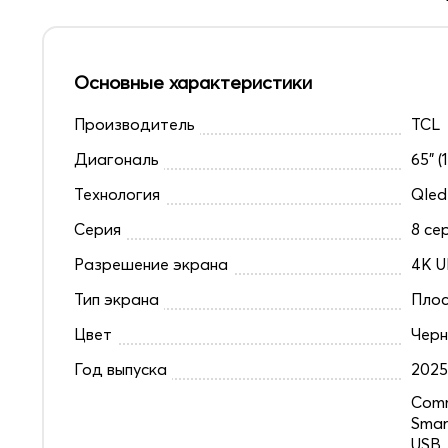
Основные характеристики
Производитель
TCL
Диагональ
65" (
Технология
Qled
Серия
8 се
Разрешение экрана
4K U
Тип экрана
Плос
Цвет
Чер
Год выпуска
202
Comm
Smar
USB,