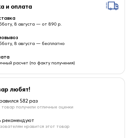
а и оплата
ставка
бботу, 8 августа — от 890 р.
мовывоз
убботу, 8 августа — бесплатно
лата
ичный расчет (по факту получения)
вар любят!
равился 582 раз
 товар получили отличные оценки
 рекомендуют
зователям нравится этот товар