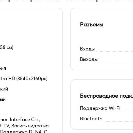
Разъемы
158 см)
Входы
Выходы
рия
ltra HD (3840x2160px)
кий
Беспроводное подк
ный
Поддержка Wi-Fi
5
Bluetooth
on Interface CI+,
t TV, Запись видео на
 Поддержка DLNA, С