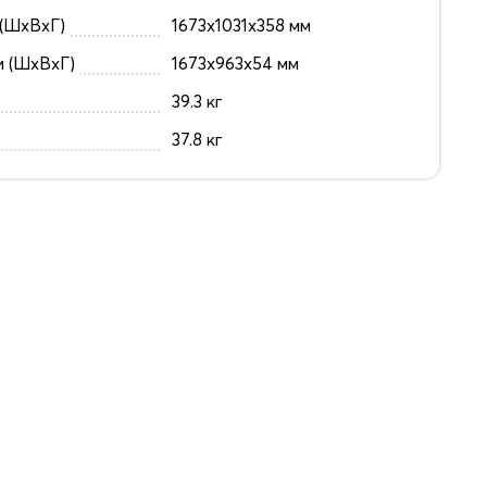
(ШxВxГ)
1673x1031x358 мм
и (ШxВxГ)
1673x963x54 мм
39.3 кг
37.8 кг