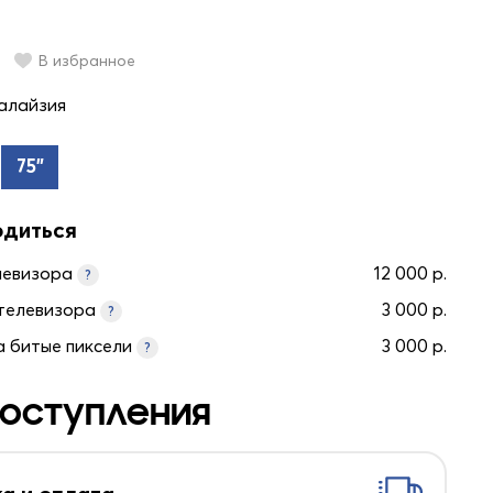
В избранное
алайзия
75"
одиться
левизора
12 000 р.
?
телевизора
3 000 р.
?
а битые пиксели
3 000 р.
?
оступления