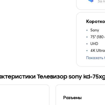
За п
Коротко
Sony
75" (180
UHD
4K Ultr
Показать
ктеристики Телевизор sony kd-75x
Разъемы