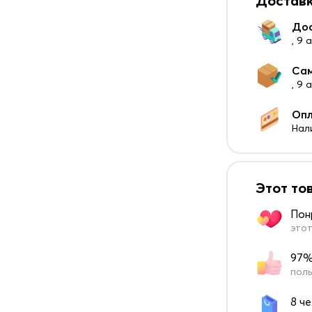
Доставк
До
, 9 
Са
, 9
Оп
Нал
Этот то
Пон
этот
97%
поль
8 ч