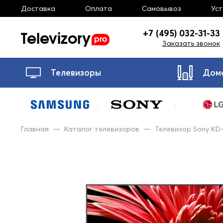
Доставка
Оплата
Самовывоз
Ус
Televizory
+7 (495) 032-31-33
pro
Заказать звонок
Телевизоры
Дом
Главная
—
Каталог телевизоров
—
Телевизор Sony KD