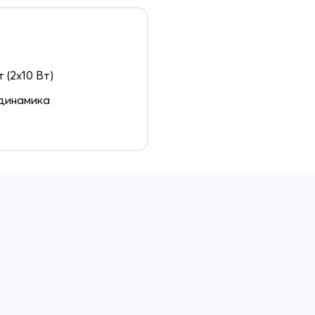
т (2х10 Вт)
динамика