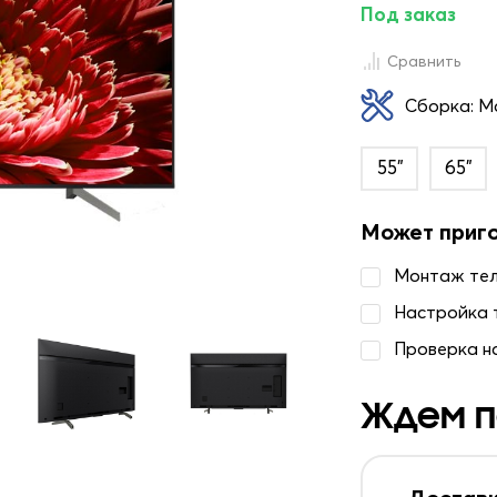
Под заказ
Сравнить
Сборка: М
55"
65"
Может приг
Монтаж те
Настройка 
Проверка н
Ждем п