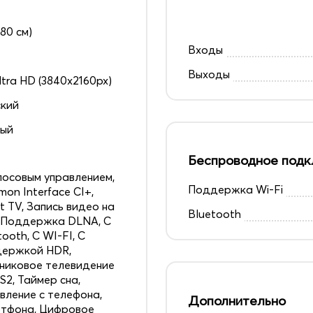
180 см)
Входы
Выходы
ltra HD (3840x2160px)
кий
ный
Беспроводное подк
лосовым управлением,
Поддержка Wi-Fi
on Interface CI+,
t TV, Запись видео на
Bluetooth
 Поддержка DLNA, С
tooth, С WI-FI, С
держкой HDR,
никовое телевидение
S2, Таймер сна,
вление с телефона,
Дополнительно
тфона, Цифровое