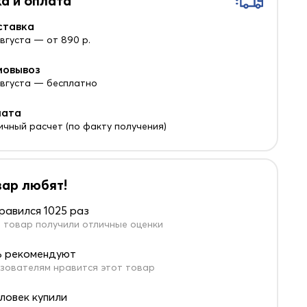
а и оплата
ставка
августа — от 890 р.
мовывоз
 августа — бесплатно
лата
ичный расчет (по факту получения)
вар любят!
равился 1025 раз
 товар получили отличные оценки
 рекомендуют
зователям нравится этот товар
еловек купили