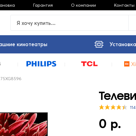
тановка
Гарантия
О компании
Контакты
ашние кинотеатры
Установка
-75XG8596
Телеви
11
0 р.