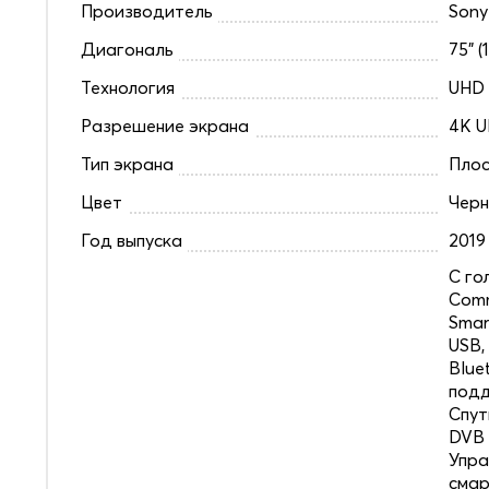
Производитель
Sony
Диагональ
75" (
Технология
UHD
Разрешение экрана
4K U
Тип экрана
Плос
Цвет
Чер
Год выпуска
2019
C го
Comm
Smar
USB,
Blue
под
Спут
DVB 
Упра
смар