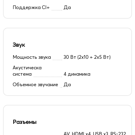
Поддержка CI+
Да
Звук
Мощность звука
30 Вт (2х10 + 2х5 Вт)
Акустическа
система
4 динамика
Объемное звучание
Да
Разъемы
AV, HDMI x4, USB x3, RS-232,