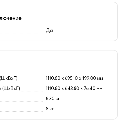
лючение
Да
(ШxВxГ)
1110.80 x 695.10 x 199.00 мм
и (ШxВxГ)
1110.80 x 643.80 x 76.40 мм
8.30 кг
8 кг