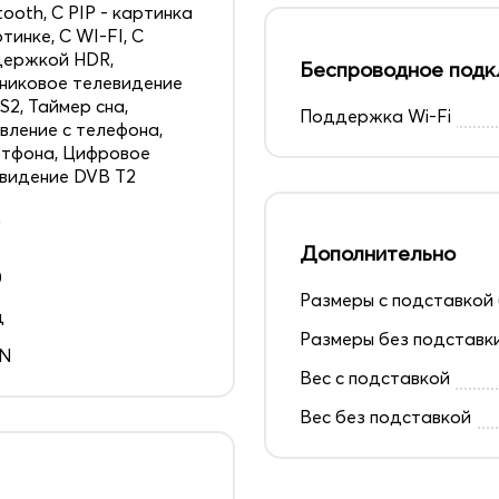
tooth, С PIP - картинка
ртинке, С WI-FI, С
держкой HDR,
Беспроводное подк
никовое телевидение
S2, Таймер сна,
Поддержка Wi-Fi
вление с телефона,
тфона, Цифровое
видение DVB T2
д
Дополнительно
0
Размеры с подставкой 
ц
Размеры без подставк
EN
Вес с подставкой
Вес без подставкой