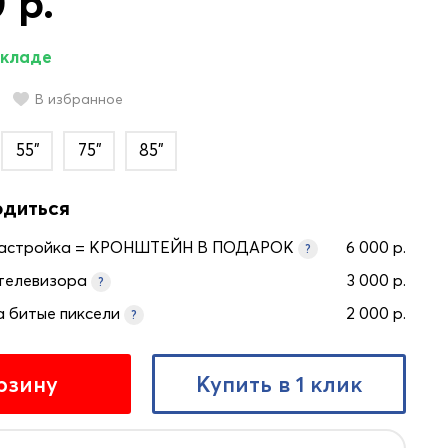
 р.
складе
В избранное
55"
75"
85"
одиться
настройка = КРОНШТЕЙН В ПОДАРОК
6 000 р.
?
телевизора
3 000 р.
?
а битые пиксели
2 000 р.
?
рзину
Купить в 1 клик