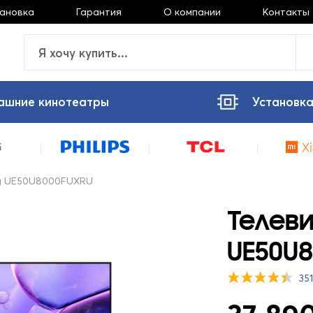
тановка
Гарантия
О компании
Контакты
ашние кинотеатры
Установка
g UE50U8000FUXRU
Телев
UE50U
35