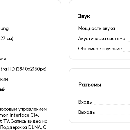
Звук
sung
Мощность звука
127 см)
Акустическа система
Объемное звучание
рия
ltra HD (3840x2160px)
кий
Разъемы
ный
5
Входы
лосовым управлением,
Выходы
on Interface CI+,
t TV, Запись видео на
 Поддержка DLNA, С