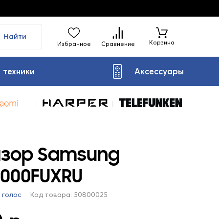
Найти
Корзина
Избранное
Сравнение
 техники
Аксессуары
изор Samsung
8000FUXRU
1 голос
Код товара: 50800025