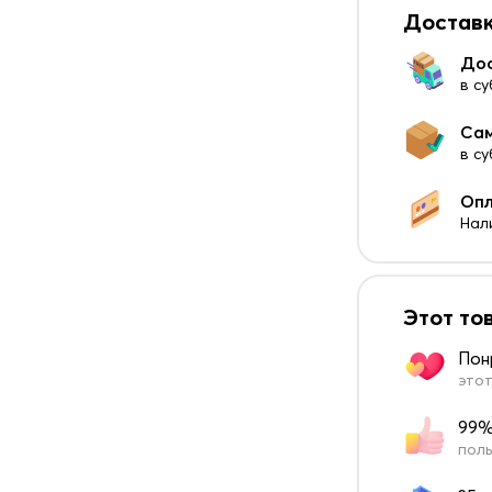
Доставк
До
в су
Са
в с
Оп
Нал
Этот то
Пон
этот
99%
поль