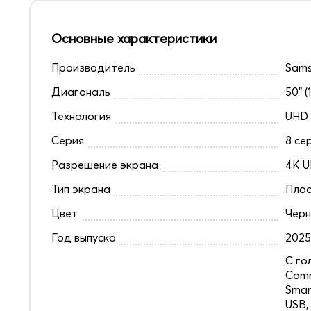
Основные характеристики
Производитель
Sam
Диагональ
50" (
Технология
UHD
Серия
8 се
Разрешение экрана
4K U
Тип экрана
Плос
Цвет
Чер
Год выпуска
202
C го
Comm
Smar
USB,