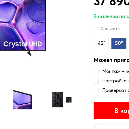
37 890
В наличии на 
Сравнить
43"
50"
Может приг
Монтаж + 
Настройка 
Проверка н
В ко