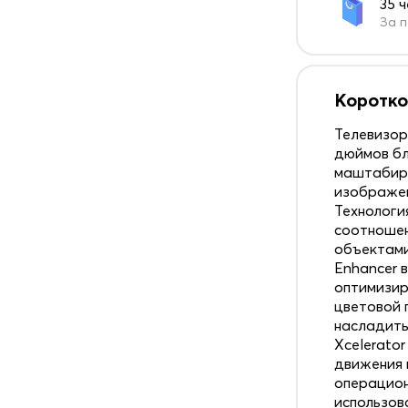
35 
За п
Коротко
Телевизо
дюймов бл
маштабиру
изображен
Технологи
соотношен
объектами 
Enhancer 
оптимизир
цветовой 
насладить
Xcelerator
движения 
операцион
использов