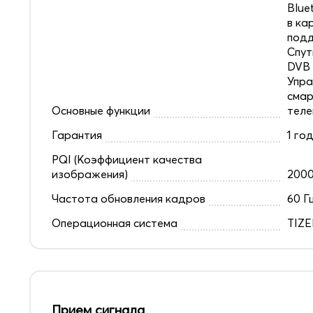
Blue
в ка
под
Спут
DVB 
Упра
смар
Основные функции
теле
Гарантия
1 го
PQI (Коэффициент качества
изображения)
200
Частота обновления кадров
60 Г
Операционная система
TIZ
Прием сигнала