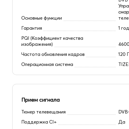
Упра
смар
Основные функции
теле
Гарантия
1 го
PQI (Коэффициент качества
изображения)
460
Частота обновления кадров
120 
Операционная система
TIZ
Прием сигнала
Тюнер телевещания
DVB-
Поддержка CI+
Да