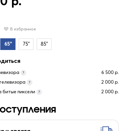
0 р.
В избранное
65"
75"
85"
одиться
левизора
6 500 р.
?
телевизора
2 000 р.
?
а битые пиксели
2 000 р.
?
оступления
а и оплата