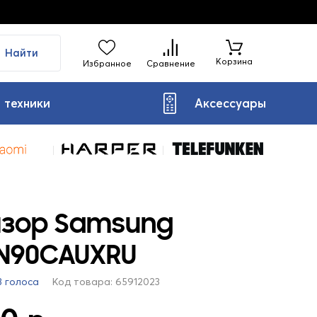
Найти
Корзина
Избранное
Сравнение
 техники
Аксессуары
изор Samsung
N90CAUXRU
3 голоса
Код товара: 65912023