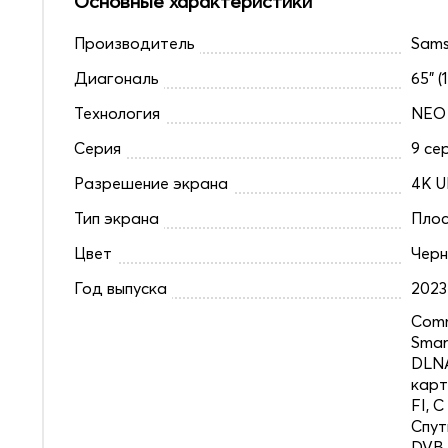
Основные характеристики
Производитель
Sam
Диагональ
65" (
Технология
NEO
Серия
9 се
Разрешение экрана
4K U
Тип экрана
Плос
Цвет
Чер
Год выпуска
2023
Comm
Smar
DLNA
карт
FI, 
Спут
DVB 