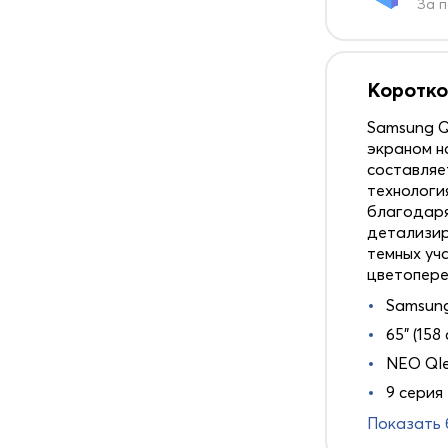
За п
Коротко
Samsung 
экраном н
составляе
технологи
благодаря
детализир
темных уч
цветопере
Samsun
65" (158 
NEO Ql
9 серия
Показать