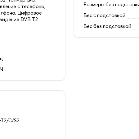
Размеры без подставк
вление с телефона,
тфона, Цифровое
Вес с подставкой
видение DVB T2
Вес без подставкой
д
0
Гц
EN
T2/C/S2