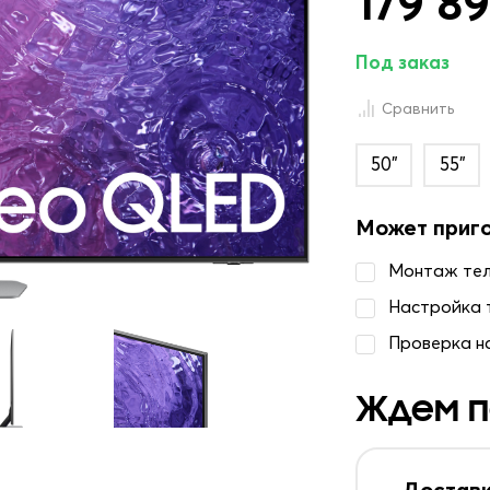
179 89
Под заказ
Сравнить
50"
55"
Может приг
Монтаж те
Настройка 
Проверка н
Ждем п
Доставк