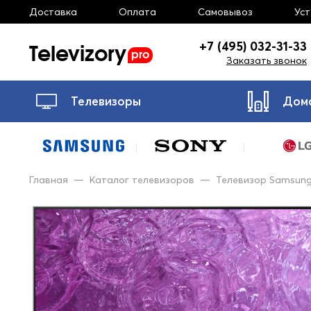
Доставка
Оплата
Самовывоз
Ус
Televizory
+7 (495) 032-31-33
pro
Заказать звонок
Телевизоры
Дом
Главная
—
Каталог телевизоров
—
Телевизор Samsu