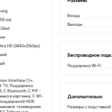
Разъемы
sung
Входы
158 см)
Выходы
 Qled
рия
ltra HD (3840x2160px)
кий
Беспроводное подк
ный
Поддержка Wi-Fi
on Interface CI+,
t TV, Поддержка
, С Bluetooth, С PIP -
инка в картинке, С WI-
Дополнительно
С поддержкой HDR,
никовое телевидение
Размеры с подставкой 
S2, Таймер сна,