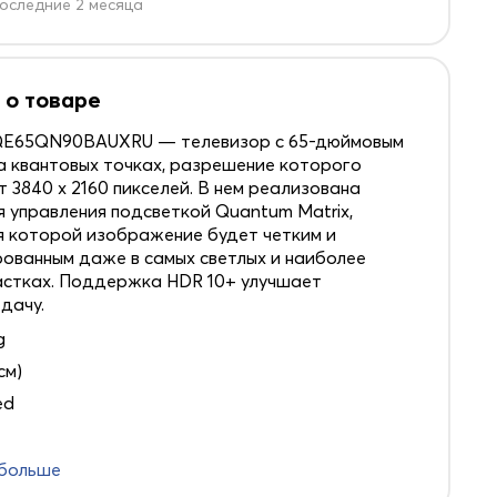
оследние 2 месяца
 о товаре
QE65QN90BAUXRU — телевизор с 65-дюймовым
а квантовых точках, разрешение которого
т 3840 х 2160 пикселей. В нем реализована
я управления подсветкой Quantum Matrix,
 которой изображение будет четким и
ованным даже в самых светлых и наиболее
астках. Поддержка HDR 10+ улучшает
дачу.
g
см)
ed
 больше