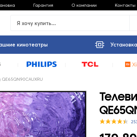
тановка
Гарантия
О компании
Контакты
ашние кинотеатры
Установка
ng QE65QN90CAUXRU
Телев
QE65Q
25