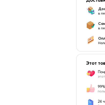
До
в пя
Са
в п
Оп
Нал
Этот то
Пон
этот
99%
поль
24 