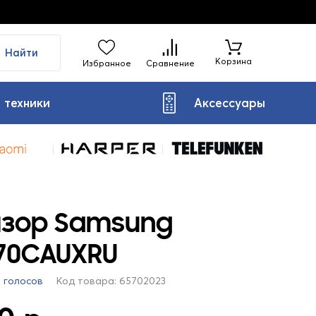
Найти
Корзина
Избранное
Сравнение
 техники
Аксессуары
изор Samsung
70CAUXRU
5 голосов
Код товара: 65702023