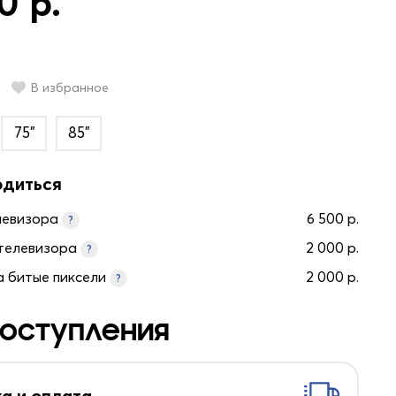
0 р.
В избранное
75"
85"
одиться
левизора
6 500 р.
?
телевизора
2 000 р.
?
а битые пиксели
2 000 р.
?
оступления
а и оплата