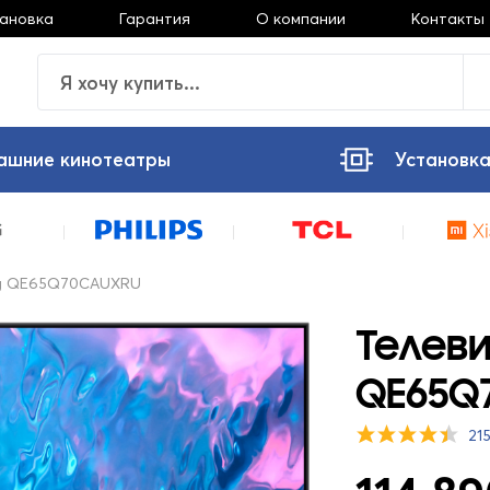
тановка
Гарантия
О компании
Контакты
ашние кинотеатры
Установка
ng QE65Q70CAUXRU
Телев
QE65Q
21