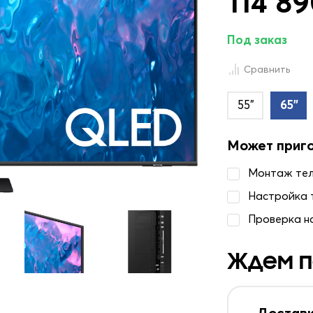
114 89
Под заказ
Сравнить
55"
65"
Может приг
Монтаж те
Настройка 
Проверка н
Ждем п
Доставк