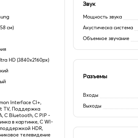
Звук
sung
Мощность звука
158 см)
Акустическа система
Объемное звучание
рия
ltra HD (3840x2160px)
кий
Разъемы
ный
Входы
on Interface CI+,
Выходы
t TV, Поддержка
, С Bluetooth, С PIP -
инка в картинке, С WI-
С поддержкой HDR,
никовое телевидение