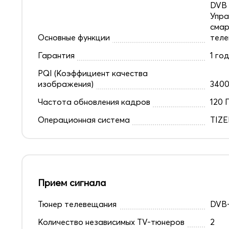
DVB 
Упра
смар
Основные функции
теле
Гарантия
1 го
PQI (Коэффициент качества
изображения)
340
Частота обновления кадров
120 
Операционная система
TIZ
Прием сигнала
Тюнер телевещания
DVB-
Количество независимых TV-тюнеров
2