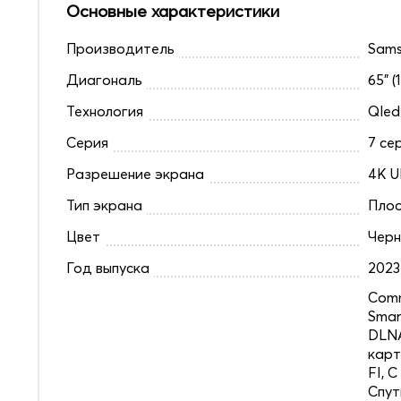
Основные характеристики
Производитель
Sam
Диагональ
65" (
Технология
Qled
Серия
7 се
Разрешение экрана
4K U
Тип экрана
Плос
Цвет
Чер
Год выпуска
2023
Comm
Smar
DLNA
карт
FI, 
Спут