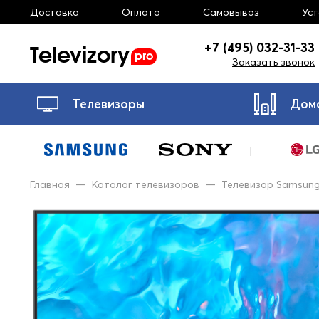
Доставка
Оплата
Самовывоз
Ус
Televizory
+7 (495) 032-31-33
pro
Заказать звонок
Телевизоры
Дом
Главная
—
Каталог телевизоров
—
Телевизор Samsu