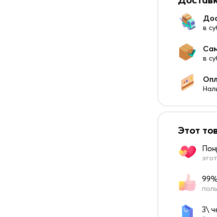
До
в су
Са
в с
Оп
Нал
Этот то
Пон
этот
99%
поль
3\ 