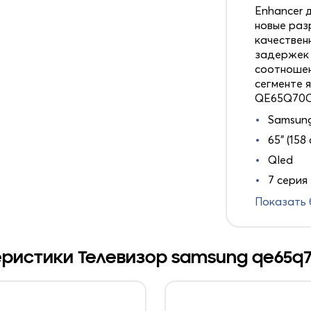
Enhancer 
новые раз
качествен
задержек 
соотношен
сегменте 
QE65Q70C
Samsun
65" (158 
Qled
7 серия
Показать
ристики Телевизор samsung qe65q