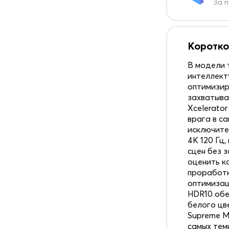
За п
Коротко
В модели
интеллект
оптимизир
захватыва
Xcelerato
врага в с
исключите
4K 120 Гц
сцен без 
оценить к
проработк
оптимизац
HDR10 обе
белого цв
Supreme M
самых темн