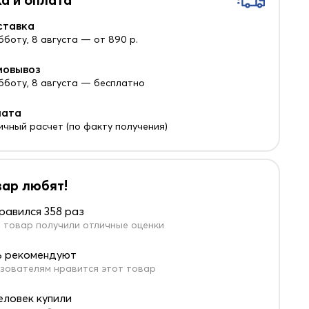
ставка
бботу, 8 августа — от 890 р.
мовывоз
убботу, 8 августа — бесплатно
лата
ичный расчет (по факту получения)
вар любят!
равился 358 раз
 товар получили отличные оценки
 рекомендуют
зователям нравится этот товар
человек купили