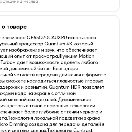
оследние 2 месяца
 о товаре
 телевизора QE65Q70CAUXRU использован
уальный процессор Quantum 4K который
ует изображение и звук, что обеспечивает
ющий опыт от просмотра.Функция Motion
r Turbo+ дает возможность одолеть любого
амой динамичной битве. Благодаря
льной четкости передачи движения в формате
, вы сможете насладиться плавностью игровых
задержек и размытий. Quantum HDR позволяет
аждый кадр на экране с отличной
ой мельчайших деталей. Динамическая
ия цветовых тонов с помощью технологии
спечивает более глубокие оттенки черного и
ета.Технология локальной подсветки экрана
icro Dimming создана для передачи деталей в
ых и светлых сценах.Технология Contrast