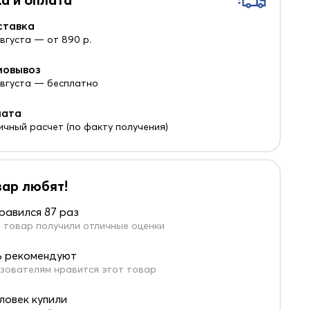
ставка
августа — от 890 р.
мовывоз
 августа — бесплатно
лата
ичный расчет (по факту получения)
вар любят!
равился 87 раз
 товар получили отличные оценки
 рекомендуют
зователям нравится этот товар
еловек купили