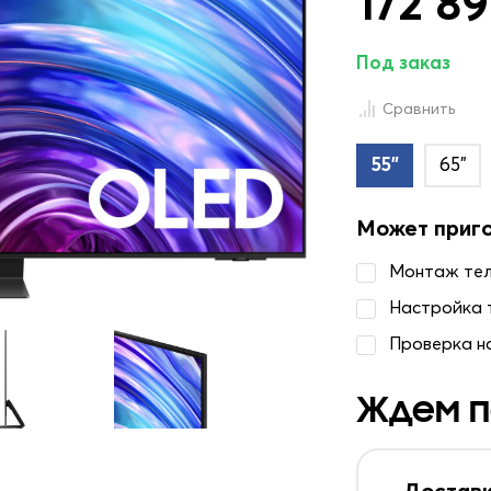
172 89
Под заказ
Сравнить
55"
65"
Может приг
Монтаж те
Настройка 
Проверка н
Ждем п
Доставк