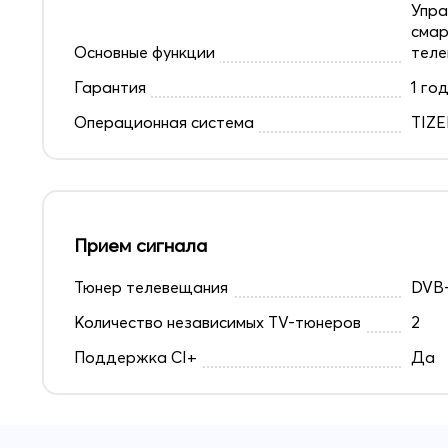
Упра
смар
Основные функции
теле
Гарантия
1 го
Операционная система
TIZ
Прием сигнала
Тюнер телевещания
DVB-
Количество независимых TV-тюнеров
2
Поддержка CI+
Да