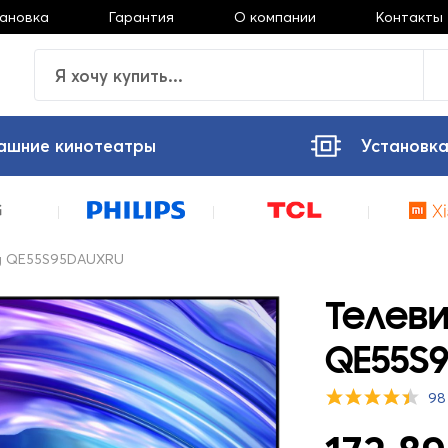
тановка
Гарантия
О компании
Контакты
ашние кинотеатры
Установка
g QE55S95DAUXRU
Телев
QE55S
98