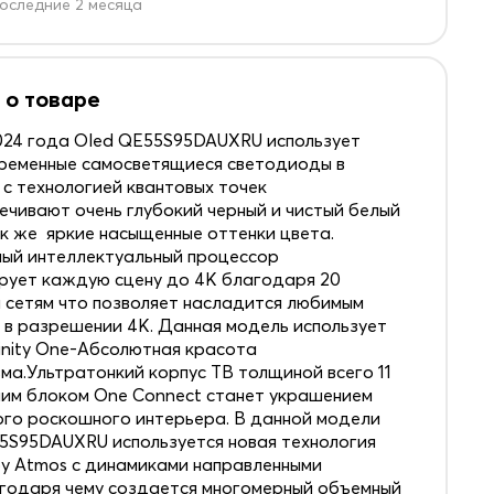
оследние 2 месяца
 о товаре
24 года Oled QE55S95DAUXRU использует
ременные самосветящиеся светодиоды в
 с технологией квантовых точек
ечивают очень глубокий черный и чистый белый
к же яркие насыщенные оттенки цвета.
ый интеллектуальный процессор
ует каждую сцену до 4К благодаря 20
 сетям что позволяет насладится любимым
 в разрешении 4К. Данная модель использует
finity One-Абсолютная красота
ма.Ультратонкий корпус ТВ толщиной всего 11
ним блоком One Connect станет украшением
го роскошного интерьера. В данной модели
S95DAUXRU используется новая технология
by Atmos с динамиками направленными
годаря чему создается многомерный объемный