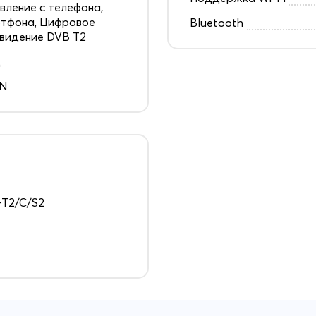
вление с телефона,
тфона, Цифровое
Bluetooth
видение DVB T2
д
EN
T2/C/S2