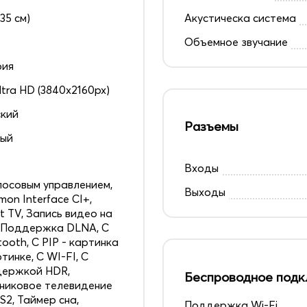
135 см)
Акустическа система
Объемное звучание
рия
ltra HD (3840x2160px)
кий
Разъемы
ный
4
Входы
лосовым управлением,
Выходы
on Interface CI+,
t TV, Запись видео на
 Поддержка DLNA, С
tooth, С PIP - картинка
ртинке, С WI-FI, С
держкой HDR,
Беспроводное подк
никовое телевидение
S2, Таймер сна,
Поддержка Wi-Fi