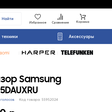
Найти
Корзина
Избранное
Сравнение
 техники
Аксессуары
изор Samsung
95DAUXRU
 голосов
Код товара: 55952024