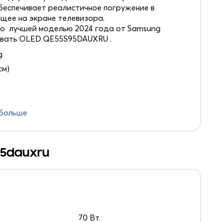
обеспечивает реалистичное погружение в
щее на экране телевизора.
о лучшей моделью 2024 года от Samsung
вать OLED QE55S95DAUXRU .
g
см)
 больше
95dauxru
70 Вт.