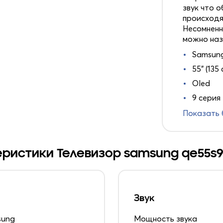
звук что 
происходя
Несомненн
можно наз
Samsun
55" (135 
Oled
9 серия
Показать
ристики Телевизор samsung qe55s
Звук
sung
Мощность звука