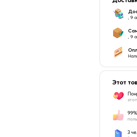
До
, 9 
Са
, 9
Оп
Нал
Этот то
Пон
этот
99%
поль
3 ч