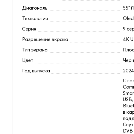
Диагональ
55" (
Технология
Oled
Серия
9 се
Разрешение экрана
4K U
Тип экрана
Плос
Цвет
Чер
Год выпуска
202
C го
Comm
Smar
USB,
Blue
в ка
под
Спут
DVB 