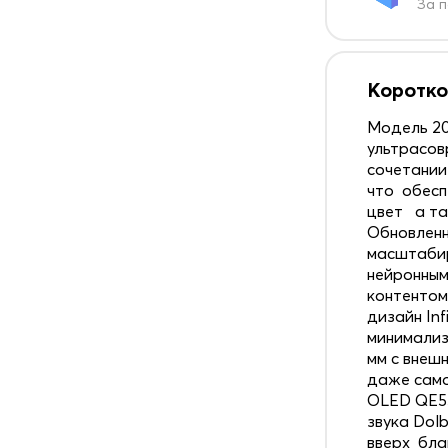
За п
Коротко
Модель 20
ультрасов
сочетании
что обесп
цвет а та
Обновленн
масштабир
нейронным
контентом
дизайн In
минимализ
мм с внеш
даже само
OLED QE55
звука Dol
вверх бла