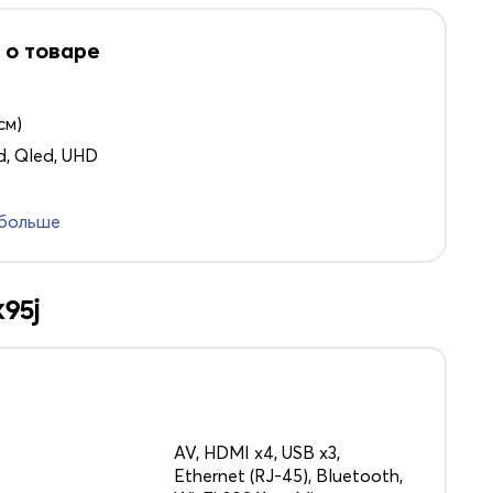
 о товаре
см)
d, Qled, UHD
 больше
95j
AV, HDMI x4, USB x3,
Ethernet (RJ-45), Bluetooth,