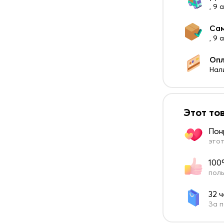
, 9 
Са
, 9
Оп
Нал
Этот то
Пон
этот
100
поль
32 
За п