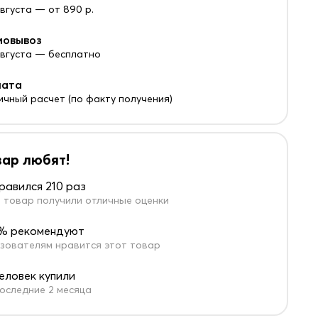
августа — от 890 р.
мовывоз
 августа — бесплатно
лата
ичный расчет (по факту получения)
вар любят!
равился 210 раз
 товар получили отличные оценки
% рекомендуют
зователям нравится этот товар
человек купили
оследние 2 месяца