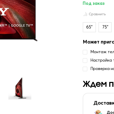
Под заказ
Сравнить
65"
75"
Может приг
Монтаж те
Настройка 
Проверка н
Ждем п
Доставк
До