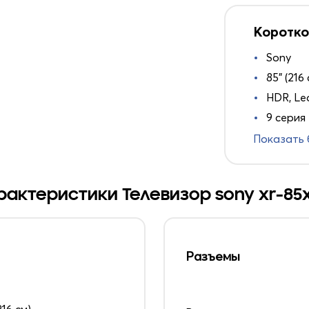
Коротко
Sony
85" (216 
HDR, Le
9 серия
Показать
рактеристики Телевизор sony xr-85x
Разъемы
216 см)