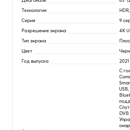
Технология
HDR,
Серия
9 се
Разрешение экрана
4K U
Тип экрана
Плос
Цвет
Чер
Год выпуска
2021
C го
Comm
Smar
USB,
Blue
под
Спут
DVB 
Упра
смар