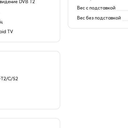
видение DVB T2
Вес с подставкой
д
Вес без подставкой
Гц
oid TV
T2/C/S2