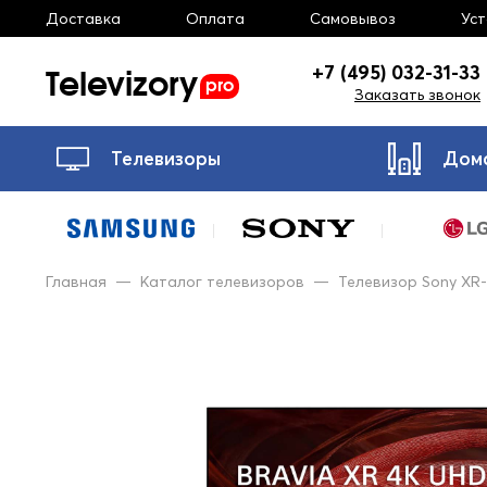
Доставка
Оплата
Самовывоз
Ус
Televizory
+7 (495) 032-31-33
pro
Заказать звонок
Телевизоры
Дом
Главная
—
Каталог телевизоров
—
Телевизор Sony XR