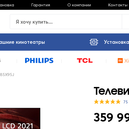
тановка
Гарантия
О компании
Контакты
ашние кинотеатры
Установка
-85X95J
Телеви
75
359 99