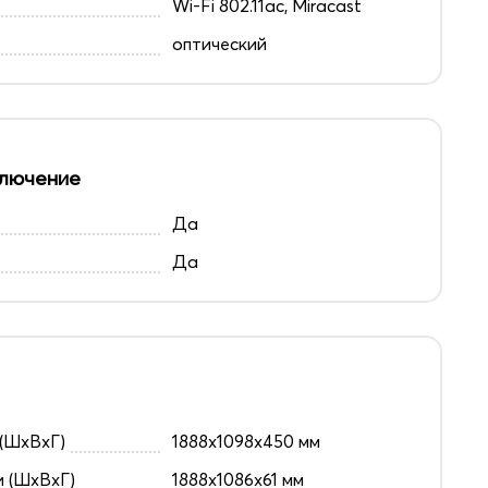
Wi-Fi 802.11ac, Miracast
оптический
лючение
Да
Да
(ШxВxГ)
1888x1098x450 мм
и (ШxВxГ)
1888x1086x61 мм