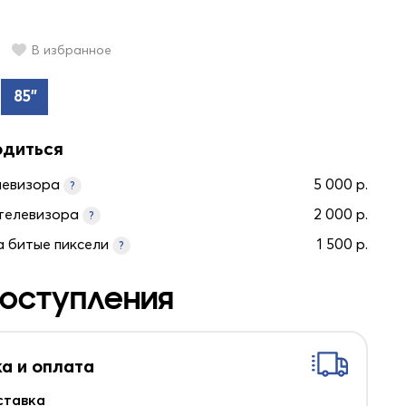
В избранное
85"
одиться
левизора
5 000 р.
?
телевизора
2 000 р.
?
а битые пиксели
1 500 р.
?
оступления
а и оплата
ставка