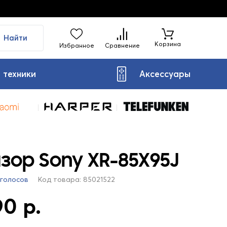
Найти
Корзина
Избранное
Сравнение
 техники
Аксессуары
зор Sony XR-85X95J
 голосов
Код товара: 85021522
0 р.