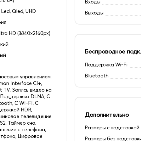
Входы
 Led, Qled, UHD
Выходы
рия
ltra HD (3840x2160px)
кий
Беспроводное подк
ный
Поддержка Wi-Fi
Bluetooth
лосовым управлением,
on Interface CI+,
t TV, Запись видео на
 Поддержка DLNA, С
tooth, С WI-FI, С
держкой HDR,
Дополнительно
никовое телевидение
S2, Таймер сна,
Размеры с подставкой 
вление с телефона,
тфона, Цифровое
Размеры без подставк