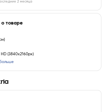
оследние 2 месяца
 о товаре
см)
a HD (3840x2160px)
 больше
rla