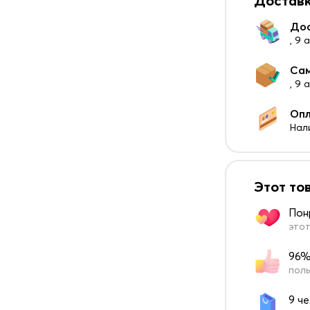
Доставк
До
, 9 
Са
, 9
Оп
Нал
Этот то
Пон
этот
96%
поль
9 ч