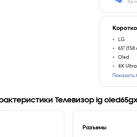
За п
Коротко
LG
65" (158 
Oled
4K Ultr
Показать
рактеристики Телевизор lg oled65gx
Разъемы