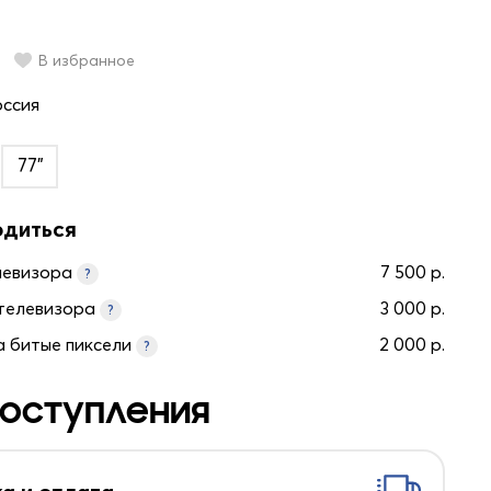
В избранное
оссия
77"
одиться
левизора
7 500 р.
?
телевизора
3 000 р.
?
а битые пиксели
2 000 р.
?
оступления