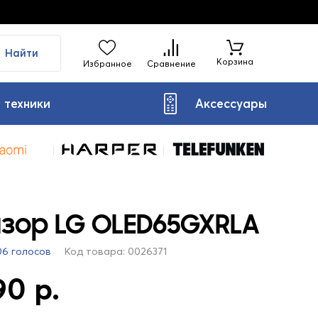
Найти
Корзина
Избранное
Сравнение
 техники
Аксессуары
зор LG OLED65GXRLA
06 голосов
Код товара: 0026371
90 р.