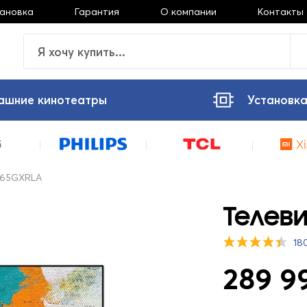
тановка
Гарантия
О компании
Контакты
ашние кинотеатры
Установка
D65GXRLA
Телеви
18
289 9