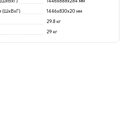
(ШxВxГ)
1446x888x284 мм
и (ШxВxГ)
1446x830x20 мм
29.8 кг
29 кг