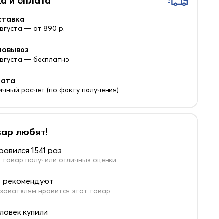
а и оплата
ставка
августа — от 890 р.
мовывоз
 августа — бесплатно
лата
ичный расчет (по факту получения)
вар любят!
равился 1541 раз
 товар получили отличные оценки
 рекомендуют
зователям нравится этот товар
еловек купили