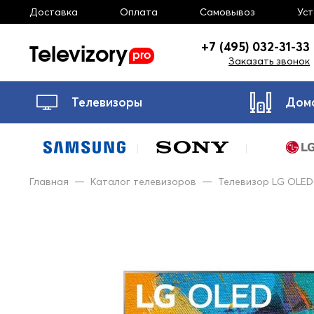
Доставка
Оплата
Самовывоз
Ус
Televizory
+7 (495) 032-31-33
pro
Заказать звонок
Телевизоры
Дом
Главная
—
Каталог телевизоров
—
Телевизор LG OLE