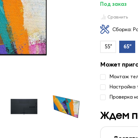
Под заказ
Сравнить
Сборка: Р
55"
65"
Может приг
Монтаж те
Настройка 
Проверка н
Ждем п