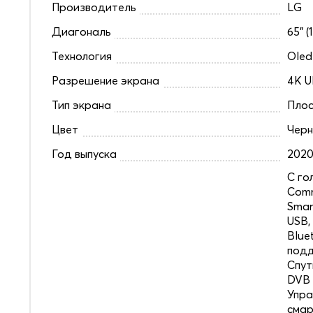
Производитель
LG
Диагональ
65" (
Технология
Oled
Разрешение экрана
4K U
Тип экрана
Плос
Цвет
Чер
Год выпуска
202
C го
Comm
Smar
USB,
Blue
под
Спут
DVB 
Упра
смар