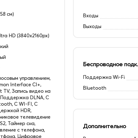
158 см)
Входы
Выходы
ltra HD (3840x2160px)
кий
ный
Беспроводное подк
0
Поддержка Wi-Fi
лосовым управлением,
on Interface CI+,
Bluetooth
t TV, Запись видео на
 Поддержка DLNA, С
tooth, С WI-FI, С
держкой HDR,
никовое телевидение
S2, Таймер сна,
Дополнительно
вление с телефона,
тфона, Цифровое