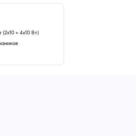
т (2х10 + 4х10 Вт)
намиков