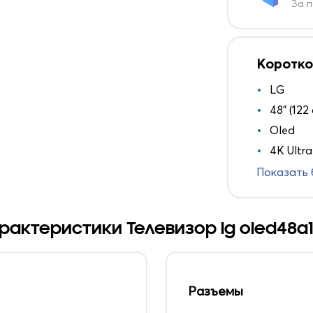
За п
Коротко
LG
48" (122
Oled
4K Ultr
Показать
рактеристики Телевизор lg oled48a1
Разъемы