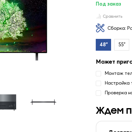
Под заказ
Сравнить
Сборка: Р
48"
55"
Может приг
Монтаж те
Настройка 
Проверка н
Ждем п