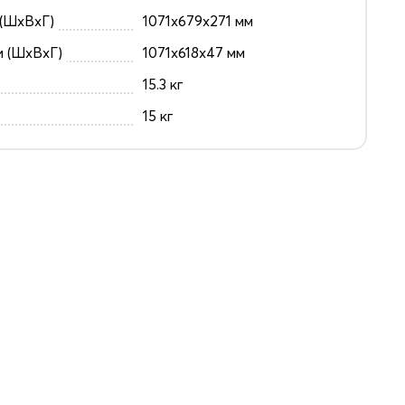
(ШxВxГ)
1071x679x271 мм
и (ШxВxГ)
1071x618x47 мм
15.3 кг
15 кг