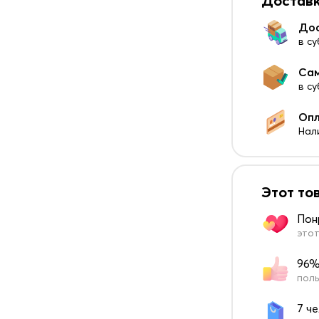
Доставк
До
в су
Са
в с
Оп
Нал
Этот то
Пон
этот
96%
поль
7 ч