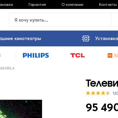
тановка
Гарантия
О компании
Контакты
ашние кинотеатры
Установка
48A1RLA
Телеви
12
95 490