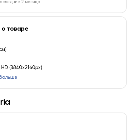
оследние 2 месяца
 о товаре
 см)
a HD (3840x2160px)
 больше
rla