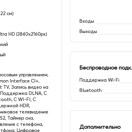
122 см)
Входы
Выходы
ltra HD (3840x2160px)
кий
ный
Беспроводное подк
лосовым управлением,
Поддержка Wi-Fi
on Interface CI+,
t TV, Запись видео на
Bluetooth
 Поддержка DLNA, С
tooth, С WI-FI, С
держкой HDR,
никовое телевидение
S2, Таймер сна,
вление с телефона,
Дополнительно
тфона, Цифровое