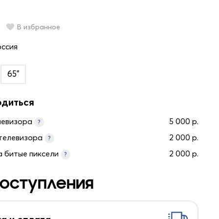
В избранное
оссия
65"
одиться
левизора
5 000 р.
?
телевизора
2 000 р.
?
а битые пиксели
2 000 р.
?
оступления