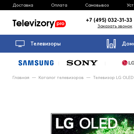
Доставка
Оплата
Самовывоз
Ус
Televizory
+7 (495) 032-31-33
pro
Заказать звонок
Телевизоры
Дом
Главная
—
Каталог телевизоров
—
Телевизор LG OLED