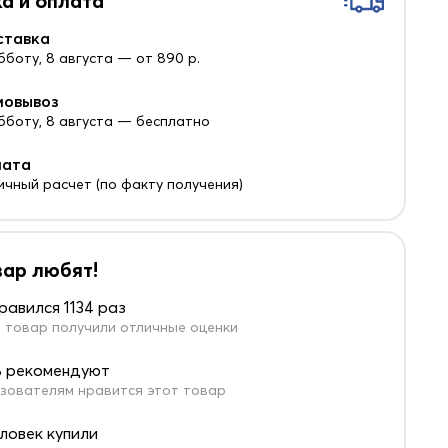
а и оплата
ставка
бботу, 8 августа — от 890 р.
мовывоз
убботу, 8 августа — бесплатно
лата
ичный расчет (по факту получения)
вар любят!
равился 1134 раз
 товар получили отличные оценки
 рекомендуют
зователям нравится этот товар
еловек купили