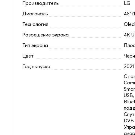
Производитель
LG
Диагональ
48" (
Технология
Oled
Разрешение экрана
4K U
Тип экрана
Плос
Цвет
Чер
Год выпуска
2021
C го
Comm
Smar
USB,
Blue
под
Спут
DVB 
Упра
смар