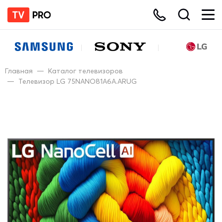
Главная
—
Каталог телевизоров
—
Телевизор LG 75NANO81A6A.ARUG