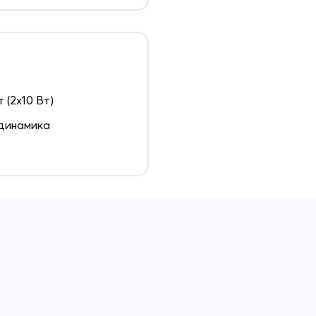
т (2x10 Вт)
динамика