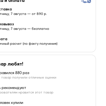
а и оплата
ставка
тницу, 7 августа — от 890 р.
мовывоз
ятницу, 7 августа — бесплатно
лата
ичный расчет (по факту получения)
вар любят!
равился 880 раз
 товар получили отличные оценки
 рекомендуют
зователям нравится этот товар
еловек купили