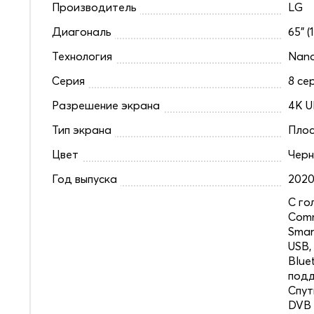
Производитель
LG
Диагональ
65" (
Технология
Nano
Серия
8 се
Разрешение экрана
4K U
Тип экрана
Плос
Цвет
Чер
Год выпуска
202
C го
Comm
Smar
USB,
Blue
под
Спут
DVB 