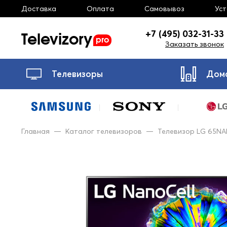
Доставка
Оплата
Самовывоз
Ус
Televizory
+7 (495) 032-31-33
pro
Заказать звонок
Телевизоры
Дом
Главная
—
Каталог телевизоров
—
Телевизор LG 65N