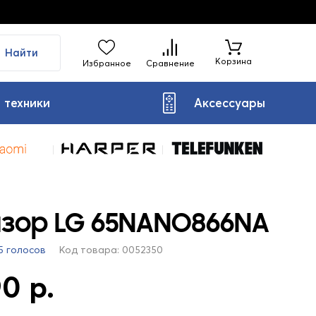
Найти
Корзина
Избранное
Сравнение
 техники
Аксессуары
изор LG 65NANO866NA
5 голосов
Код товара: 0052350
0 р.