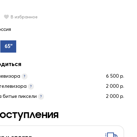
В избранное
оссия
65"
одиться
левизора
6 500 р.
?
телевизора
2 000 р.
?
а битые пиксели
2 000 р.
?
оступления