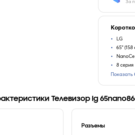
За п
Коротко
LG
65" (158 
NanoCel
8 серия
Показать
актеристики Телевизор lg 65nano8
Разъемы