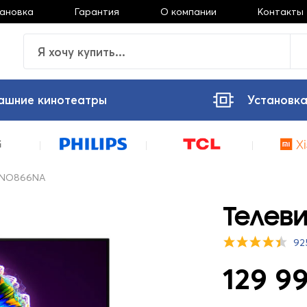
тановка
Гарантия
О компании
Контакты
ашние кинотеатры
Установка
ANO866NA
Телев
92
129 99