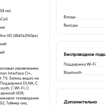
158 см)
Входы
Cell
Выходы
рия
ltra HD (3840x2160px)
кий
ный
Беспроводное подк
0
Поддержка Wi-Fi
лосовым управлением,
Bluetooth
on Interface CI+,
t TV, Запись видео на
 Поддержка DLNA, С
tooth, С WI-FI, С
держкой HDR,
никовое телевидение
Дополнительно
S2, Таймер сна,