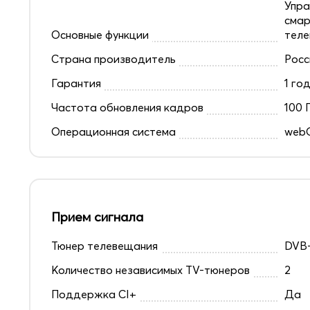
Упра
смар
Основные функции
теле
Страна производитель
Росс
Гарантия
1 го
Частота обновления кадров
100 
Операционная система
web
Прием сигнала
Тюнер телевещания
DVB-
Количество независимых TV-тюнеров
2
Поддержка CI+
Да