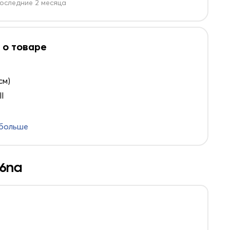
оследние 2 месяца
 о товаре
см)
l
 больше
66na