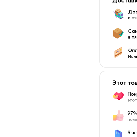
Доставк
До
в пя
Са
в п
Оп
Нал
Этот то
Пон
этот
97%
поль
8 ч