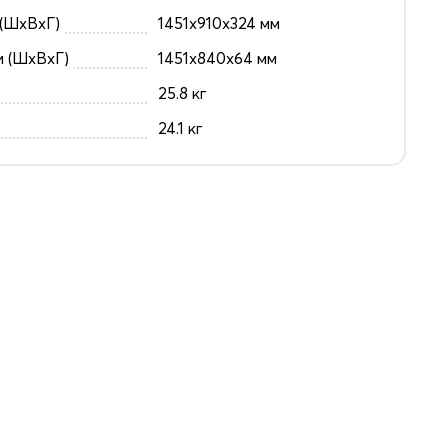
(ШxВxГ)
1451x910x324 мм
и (ШxВxГ)
1451x840x64 мм
25.8 кг
24.1 кг