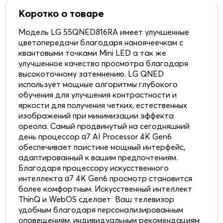
Коротко о товаре
Модель LG 55QNED816RA имеет улучшенные
цветопередачи благодаря наноячеечкам с
квантовыми точками Mini LED а так же
улучшенное качество просмотра благодаря
высокоточному затемнению. LG QNED
использует мощные алгоритмы глубокого
обучения для улучшения контрастности и
яркости для получения четких, естественных
изображений при минимизации эффекта
ореола. Самый продвинутый на сегодняшний
день процессор α7 AI Processor 4K Gen6
обеспечивает поистине мощный интерфейс,
адаптированный к вашим предпочтениям.
Благодаря процессору искусственного
интеллекта α7 4K Gen6 просмотр становится
более комфортным. Искусственный интеллект
ThinQ и WebOS сделает Ваш телевизор
удобным благодаря персонализированным
оповещениям, индивидуальным рекомендациям