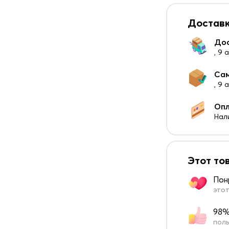
Доставк
До
, 9 
Са
, 9
Оп
Нал
Этот то
Пон
этот
98%
поль