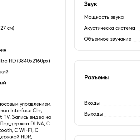
Звук
Мощность звука
127 см)
Акустическа система
Объемное звучание
рия
ltra HD (3840x2160px)
кий
Разъемы
ный
Входы
лосовым управлением,
on Interface CI+,
Выходы
t TV, Запись видео на
 Поддержка DLNA, С
tooth, С WI-FI, С
держкой HDR,