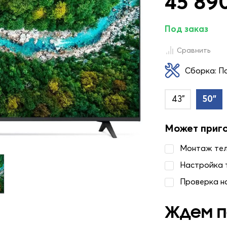
45 890
Под заказ
Сравнить
Сборка: П
43"
50"
Может приг
Монтаж те
Настройка 
Проверка н
Ждем п