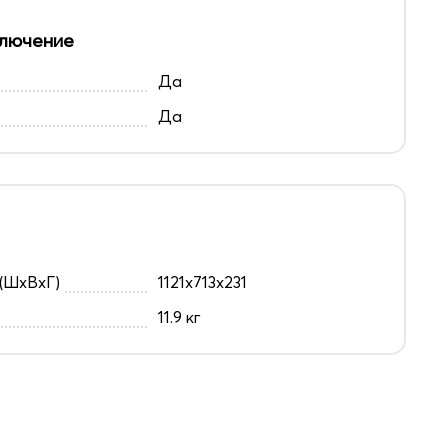
лючение
Да
Да
(ШxВxГ)
1121x713x231
11.9 кг