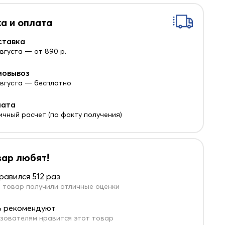
а и оплата
ставка
августа — от 890 р.
мовывоз
 августа — бесплатно
лата
ичный расчет (по факту получения)
вар любят!
равился 512 раз
 товар получили отличные оценки
 рекомендуют
зователям нравится этот товар