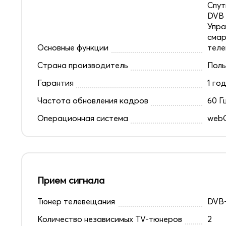
Спут
DVB 
Упра
смар
Основные функции
теле
Страна производитель
Пол
Гарантия
1 го
Частота обновления кадров
60 Г
Операционная система
web
Прием сигнала
Тюнер телевещания
DVB-
Количество независимых TV-тюнеров
2