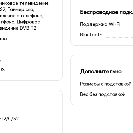
никовое телевидение
S2, Таймер сна,
Беспроводное подк
вление с телефона,
тфона, Цифровое
Поддержка Wi-Fi
видение DVB T2
Bluetooth
ьша
д
ц
OS
Дополнительно
Размеры с подставкой 
Вес без подставкой
T2/C/S2