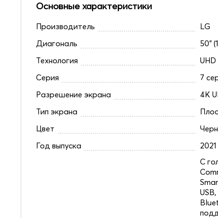
Основные характеристики
Производитель
LG
Диагональ
50" (
Технология
UHD
Серия
7 се
Разрешение экрана
4K U
Тип экрана
Плос
Цвет
Чер
Год выпуска
2021
C го
Comm
Smar
USB,
Blue
под