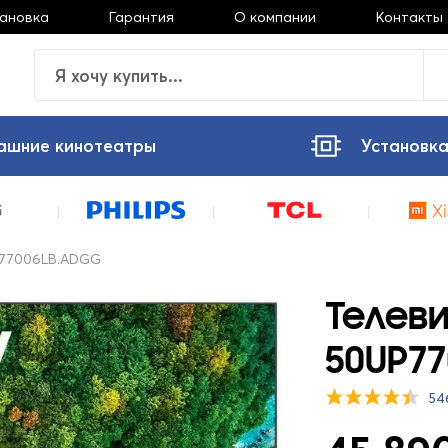
тановка
Гарантия
О компании
Контакты
ашние кинотеатры
Установка
P77006LB.ADGG
Телеви
50UP7
54