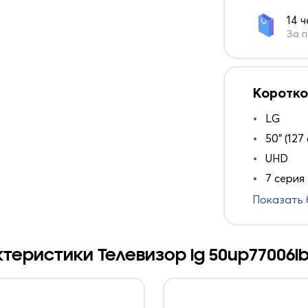
14 
За п
Коротко
LG
50" (127
UHD
7 серия
Показать
теристики Телевизор lg 50up77006l