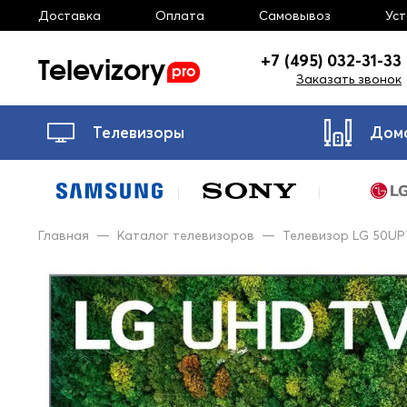
Доставка
Оплата
Самовывоз
Ус
Televizory
+7 (495) 032-31-33
pro
Заказать звонок
Телевизоры
Дом
Главная
—
Каталог телевизоров
—
Телевизор LG 50U