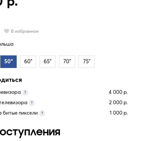
 р.
В избранное
ольша
50"
60"
65"
70"
75"
одиться
левизора
4 000 р.
?
телевизора
2 000 р.
?
а битые пиксели
1 000 р.
?
оступления