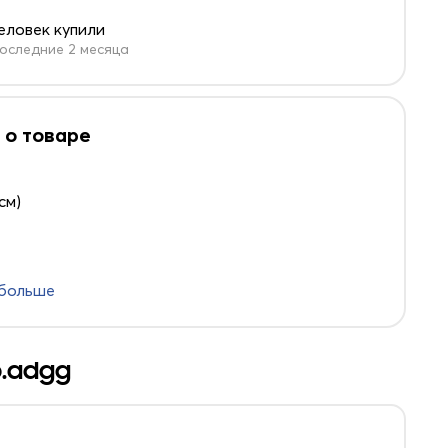
человек купили
оследние 2 месяца
 о товаре
 см)
 больше
b.adgg