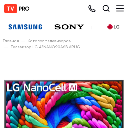
Главная
—
Каталог телевизоров
—
Телевизор LG 43NANO90A6B.ARUG