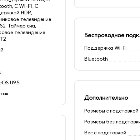
tooth, С WI-FI, С
держкой HDR,
никовое телевидение
S2, Таймер сна,
овое телевидение
Беспроводное подк
 T2
Поддержка Wi-Fi
ай
Bluetooth
д
ц
OS U9.5
тик
Дополнительно
Размеры с подставкой 
Размеры без подставк
Вес с подставкой