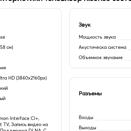
Звук
nse
Мощность звука
158 см)
Акустическа система
Объемное звучание
рия
ltra HD (3840x2160px)
кий
Разъемы
ный
6
Входы
on Interface CI+,
t TV, Запись видео на
Выходы
 Поддержка DLNA, С