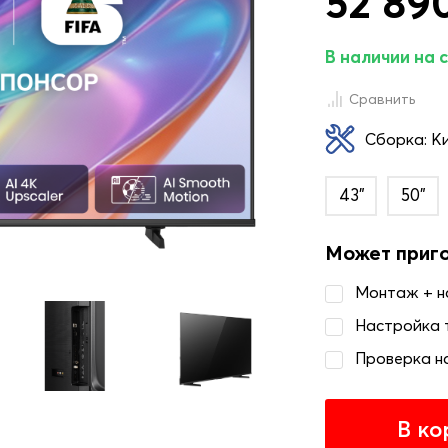
52 890
В наличии на 
Сравнить
Сборка: К
43"
50"
Может приг
Монтаж + 
Настройка 
Проверка н
В ко