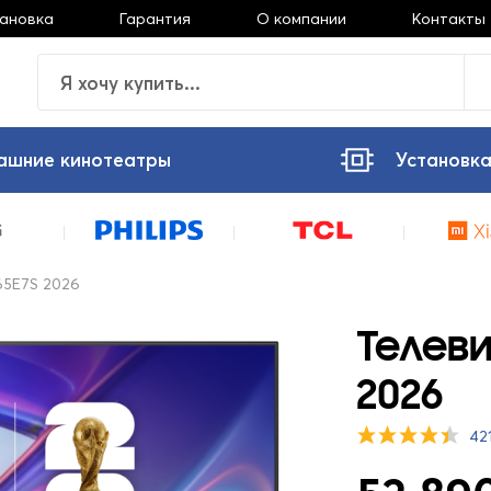
тановка
Гарантия
О компании
Контакты
ашние кинотеатры
Установка
65E7S 2026
Телеви
2026
42