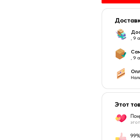
Доставк
До
, 9 
Са
, 9
Оп
Нал
Этот то
Пон
этот
99%