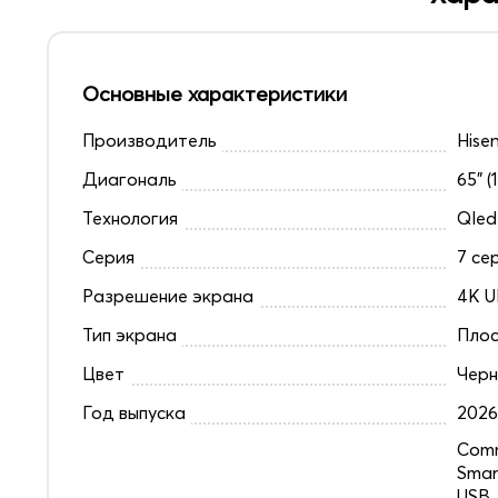
Основные характеристики
Производитель
Hise
Диагональ
65" (
Технология
Qled
Серия
7 се
Разрешение экрана
4K U
Тип экрана
Плос
Цвет
Чер
Год выпуска
202
Comm
Smar
USB,