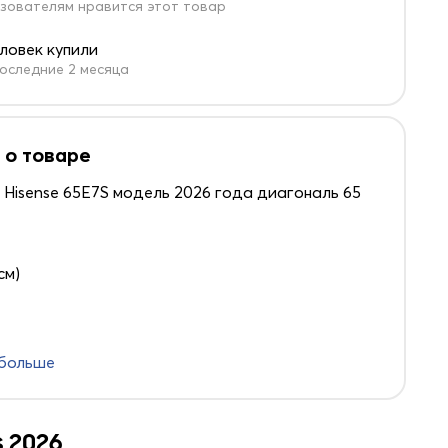
зователям нравится этот товар
еловек купили
оследние 2 месяца
 о товаре
 Hisense 65E7S модель 2026 года диагональ 65
см)
 больше
 2026