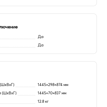
лючение
Да
Да
(ШxВxГ)
1445×298×874 мм
и (ШxВxГ)
1445×70×837 мм
12.8 кг