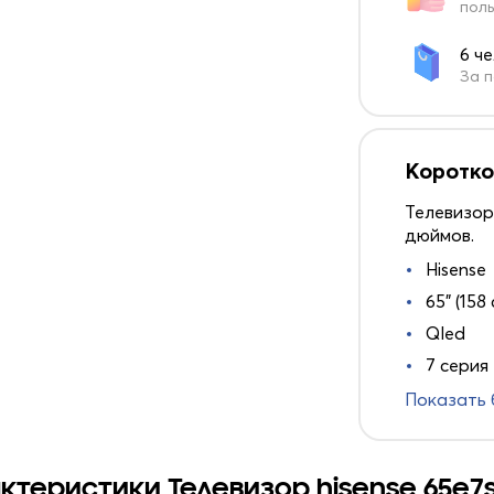
поль
6 ч
За п
Коротко
Телевизор
дюймов.
Hisense
65" (158 
Qled
7 серия
Показать
ктеристики Телевизор hisense 65e7s