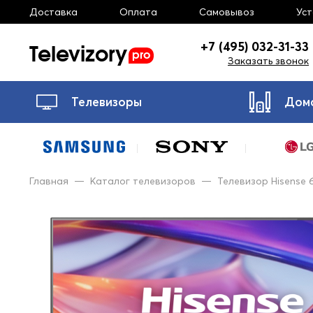
Доставка
Оплата
Самовывоз
Ус
Televizory
+7 (495) 032-31-33
pro
Заказать звонок
Телевизоры
Дом
Главная
—
Каталог телевизоров
—
Телевизор Hisense 