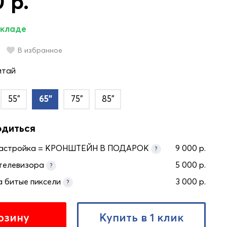
 р.
складе
В избранное
итай
55"
65"
75"
85"
одиться
настройка = КРОНШТЕЙН В ПОДАРОК
9 000 р.
?
телевизора
5 000 р.
?
а битые пиксели
3 000 р.
?
рзину
Купить в 1 клик