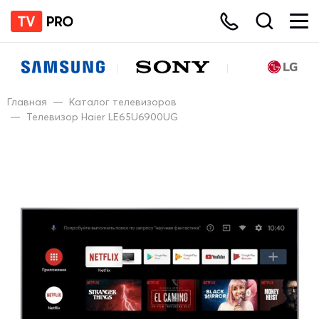
Главная
—
Каталог телевизоров
—
Телевизор Haier LE65U6900UG