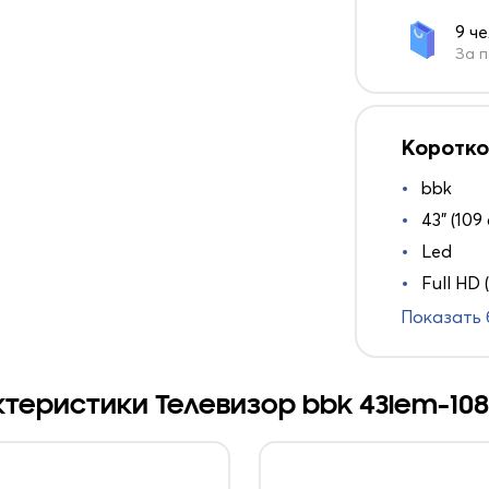
9 ч
За п
Коротко
bbk
43" (109
Led
Full HD 
Показать
теристики Телевизор bbk 43lem-108