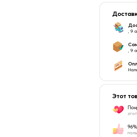
Доставк
До
, 9 
Са
, 9
Оп
Нал
Этот то
Пон
этот
96%
поль