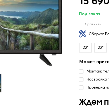
15 690
Под заказ
Сравнить
Сборка: Р
22"
22"
Может приг
Монтаж те
Настройка 
Проверка н
Ждем п