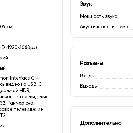
Звук
Мощность звука
109 см)
Акустическа система
 HD (1920x1080px)
кий
Разъемы
ный
Входы
on Interface CI+,
сь видео на USB, С
Выходы
держкой HDR,
никовое телевидение
S2, Таймер сна,
овое телевидение
 T2
Дополнительно
ия