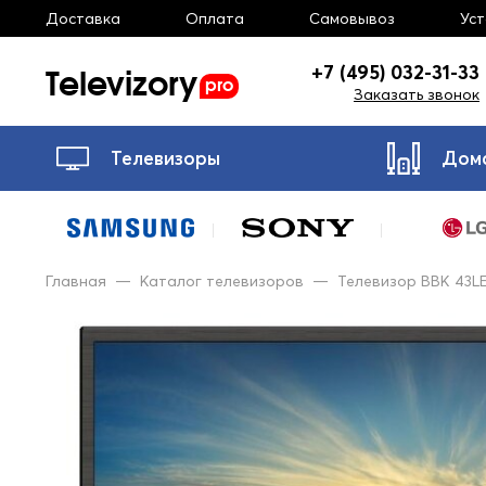
Доставка
Оплата
Самовывоз
Ус
Televizory
+7 (495) 032-31-33
pro
Заказать звонок
Телевизоры
Дом
Главная
—
Каталог телевизоров
—
Телевизор BBK 43L