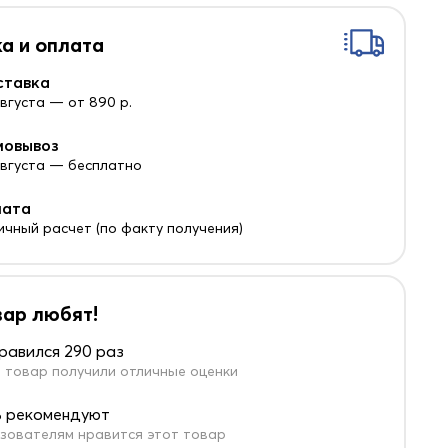
а и оплата
ставка
августа — от 890 р.
мовывоз
 августа — бесплатно
лата
ичный расчет (по факту получения)
вар любят!
равился 290 раз
 товар получили отличные оценки
 рекомендуют
зователям нравится этот товар