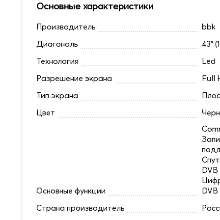
Основные характеристики
Производитель
bbk
Диагональ
43" (
Технология
Led
Разрешение экрана
Full
Тип экрана
Плос
Цвет
Чер
Comm
Запи
под
Спут
DVB 
Цифр
Основные функции
DVB
Страна производитель
Росс