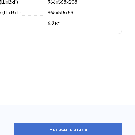
(ШxВxГ)
968x568x208
и (ШxВxГ)
968x516x68
6.8 кг
Написать отзыв