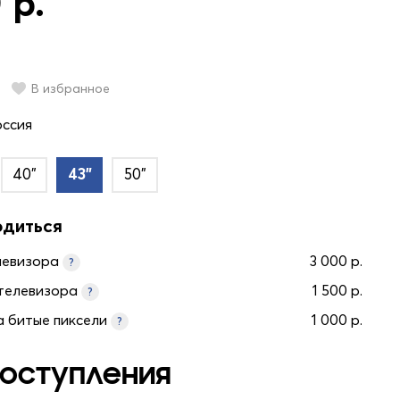
 р.
В избранное
оссия
40"
43"
50"
одиться
левизора
3 000 р.
?
телевизора
1 500 р.
?
а битые пиксели
1 000 р.
?
оступления