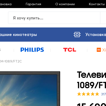
тановка
Гарантия
О компании
Контакты
ашние кинотеатры
Установка
EM-1089/FT2C
Телеви
1089/F
31