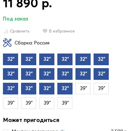
11 890 р.
Под заказ
Сравнить
В избранное
Сборка: Россия
32"
32"
32"
32"
32"
32"
32"
32"
32"
32"
32"
32"
32"
32"
32"
32"
39"
39"
39"
39"
39"
39"
Может пригодиться