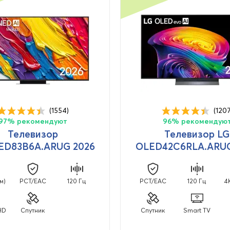
(1554)
(1207
97% рекомендуют
96% рекомендую
Телевизор
Телевизор LG
ED83B6A.ARUG 2026
OLED42C6RLA.ARUG
см)
PCT/EAC
120 Гц
PCT/EAC
120 Гц
4
HD
Спутник
Спутник
Smart TV