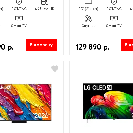
см)
PCT/EAC
4K Ultra HD
85" (216 см)
PCT/EAC
4
к
Smart TV
Спутник
Smart TV
В корзину
В к
90 р.
129 890 р.