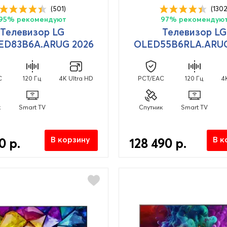
(501)
(1302
95% рекомендуют
97% рекомендую
Телевизор LG
Телевизор LG
ED83B6A.ARUG 2026
OLED55B6RLA.ARUG
C
120 Гц
4K Ultra HD
PCT/EAC
120 Гц
4
к
Smart TV
Спутник
Smart TV
В корзину
В к
0 р.
128 490 р.