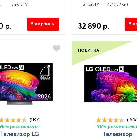
к
Smart TV
Smart TV
43" (109 см)
В корзину
В к
0 р.
32 890 р.
НОВИНКА
(1196)
(180
96% рекомендуют
96% рекомендую
Телевизор LG
Телевизор