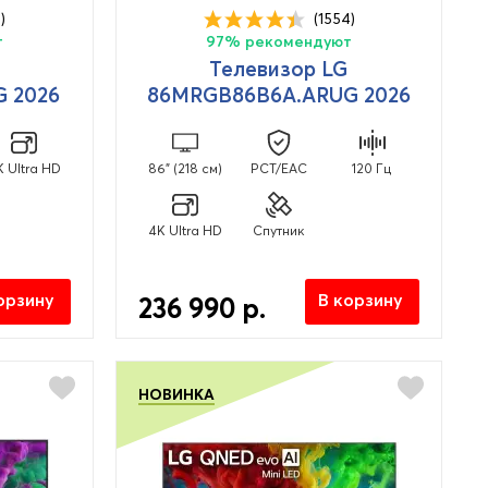
)
(1554)
т
97% рекомендуют
Телевизор LG
 2026
86MRGB86B6A.ARUG 2026
K Ultra HD
86" (218 см)
PCT/EAC
120 Гц
4K Ultra HD
Спутник
орзину
В корзину
236 990 р.
НОВИНКА