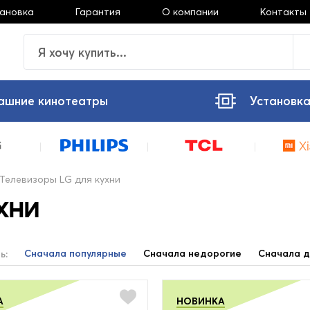
тановка
Гарантия
О компании
Контакты
ашние кинотеатры
Установка
Телевизоры LG для кухни
хни
Сначала популярные
Сначала недорогие
Сначала д
ь:
А
НОВИНКА