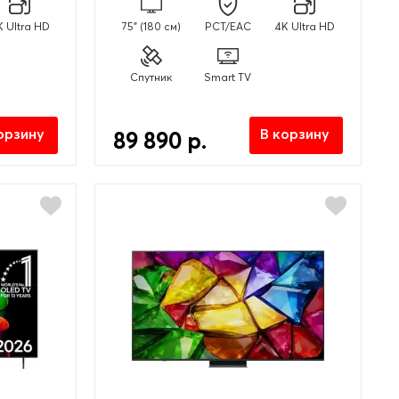
K Ultra HD
75" (180 см)
PCT/EAC
4K Ultra HD
Спутник
Smart TV
орзину
В корзину
89 890 р.