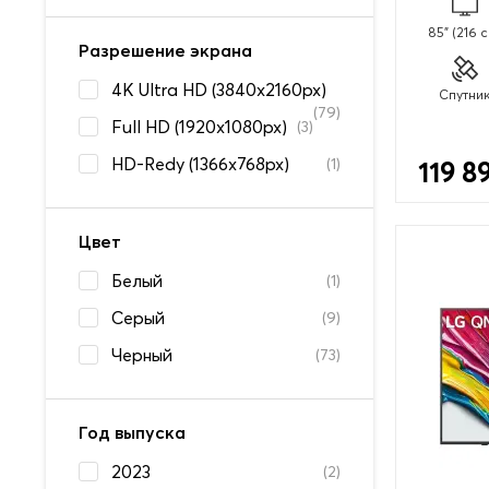
85" (216 
Разрешение экрана
4K Ultra HD (3840x2160px)
Спутни
(79)
Full HD (1920x1080px)
(3)
HD-Redy (1366x768px)
(1)
119 8
Цвет
Белый
(1)
Серый
(9)
Черный
(73)
Год выпуска
2023
(2)