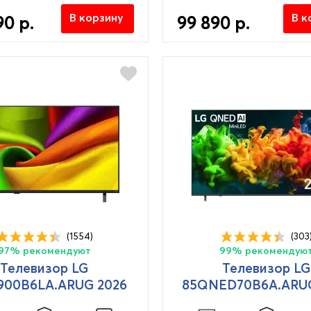
В корзину
В к
90 р.
99 890 р.
(1554)
(303
97% рекомендуют
99% рекомендую
Телевизор LG
Телевизор LG
900B6LA.ARUG 2026
85QNED70B6A.ARUG