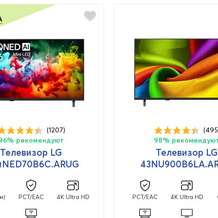
А
(1207)
(495
96% рекомендуют
98% рекомендую
Телевизор LG
Телевизор LG
QNED70B6C.ARUG
43NU900B6LA.A
см)
PCT/EAC
4K Ultra HD
PCT/EAC
4K Ultra HD