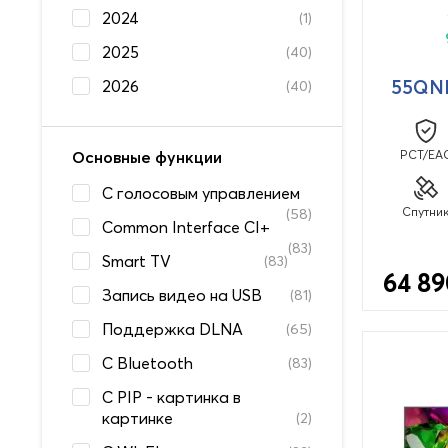
2024
(1)
2025
(40)
55QN
2026
(40)
Основные функции
PCT/EA
C голосовым управлением
Спутни
(58)
Common Interface CI+
(83)
Smart TV
(83)
64 89
Запись видео на USB
(81)
Поддержка DLNA
(65)
С Bluetooth
(83)
С PIP - картинка в
картинке
(2)