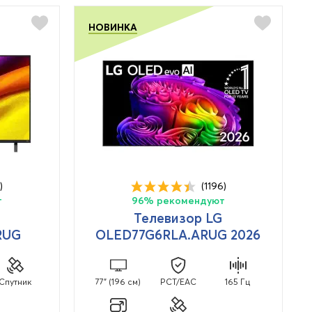
НОВИНКА
)
(1196)
т
96% рекомендуют
Телевизор LG
RUG
OLED77G6RLA.ARUG 2026
Спутник
77" (196 см)
PCT/EAC
165 Гц