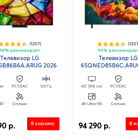
(1207)
(1207
96% рекомендуют
96% рекомендую
Телевизор LG
Телевизор LG
GB86B6A.ARUG 2026
65QNED85B6C.ARUG
м)
PCT/EAC
120 Гц
65" (158 см)
PCT/EAC
HD
Спутник
4K Ultra HD
Спутник
В корзину
В к
90 р.
94 290 р.