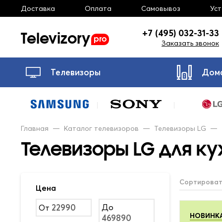
Доставка
Оплата
Самовывоз
Ус
Televizory
+7 (495) 032-31-33
pro
Заказать звонок
Телевизоры
Дом
Главная
—
Каталог телевизоров
—
Телевизоры LG
—
Телевизоры LG для ку
Сортироват
Цена
До
От
НОВИНК