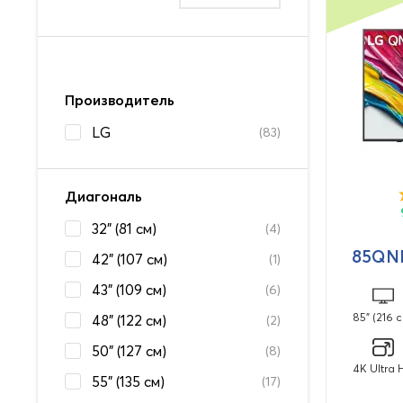
Производитель
LG
(83)
Диагональ
32" (81 см)
(4)
85QN
42" (107 см)
(1)
43" (109 см)
(6)
85" (216 
48" (122 см)
(2)
50" (127 см)
(8)
4K Ultra 
55" (135 см)
(17)