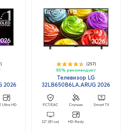
)
(257)
т
85% рекомендуют
Телевизор LG
 2026
32LB650B6LA.ARUG 2026
K Ultra HD
PCT/EAC
Спутник
Smart TV
32" (81 см)
HD-Redy