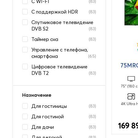
С WI-FI
(83)
С поддержкой HDR
(83)
Спутниковое телевидение
DVB S2
(83)
Таймер сна
(83)
Управление с телефона,
смартфона
(65)
75MR
Цифровое телевидение
DVB T2
(83)
75" (180 с
Назначение
4K Ultra 
Для гостиницы
(83)
Для гостиной
(83)
169 8
Для дачи
(83)
Для детской
(83)