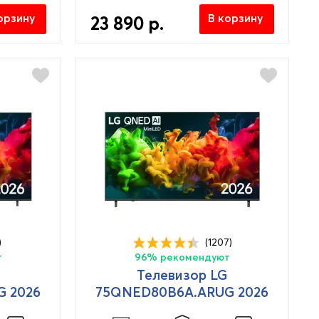
орзину
В корзину
23 890 р.
)
(1207)
т
96% рекомендуют
Телевизор LG
 2026
75QNED80B6A.ARUG 2026