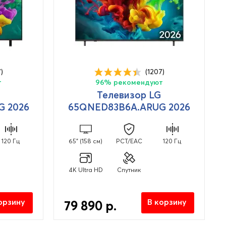
)
(1207)
т
96% рекомендуют
Телевизор LG
 2026
65QNED83B6A.ARUG 2026
120 Гц
65" (158 см)
PCT/EAC
120 Гц
4K Ultra HD
Спутник
орзину
В корзину
79 890 р.