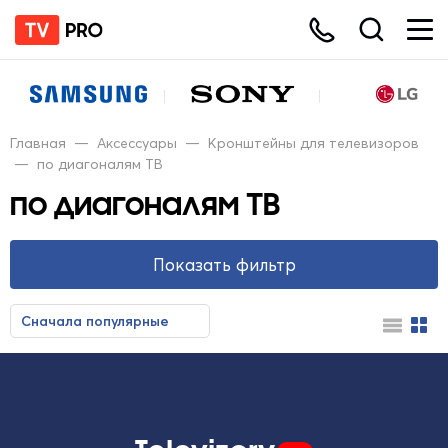
Главная
—
Аксессуары
—
Кронштейны для телевизоров
—
по диагоналям ТВ
по диагоналям ТВ
Показать фильтр
Сначала популярные
Сначала недорогие
Сначала дорогие