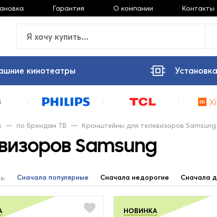
тановка
Гарантия
О компании
Контакты
ашние кинотеатры
Установка
в
—
по брендам ТВ
—
Кронштейны для телевизоров Samsung
евизоров Samsung
Сначала популярные
Сначала недорогие
Сначала д
ь:
А
НОВИНКА