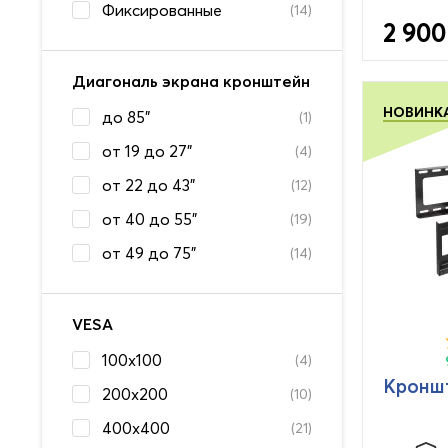
Фиксированные
(14)
2 900
Диагональ экрана кронштейн
НОВИНК
до 85"
(1)
от 19 до 27"
(4)
от 22 до 43"
(12)
от 40 до 55"
(19)
от 49 до 75"
(14)
VESA
100x100
(4)
Кронш
200x200
(10)
400x400
(21)