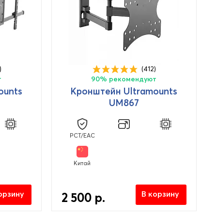
)
(412)
т
90% рекомендуют
ounts
Кронштейн Ultramounts
UM867
PCT/EAC
Китай
орзину
В корзину
2 500 р.