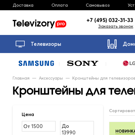
Доставка
Оплата
Самовывоз
Ус
Televizory
+7 (495) 032-31-33
pro
Заказать звонок
Телевизоры
Дом
Главная
—
Аксессуары
—
Кронштейны для телевизоро
Кронштейны для тел
Сортироват
Цена
До
От
НОВИНК