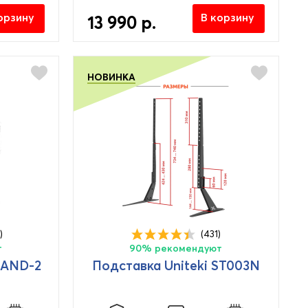
орзину
В корзину
13 990 р.
НОВИНКА
)
(431)
т
90% рекомендуют
TAND-2
Подставка Uniteki ST003N