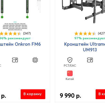
(347)
(427
96% рекомендуют
97% рекомендую
штейн Onkron FM6
Кронштейн Ultram
UM913
C
PCT/EAC
Китай
В корзину
В к
 р.
9 990 р.