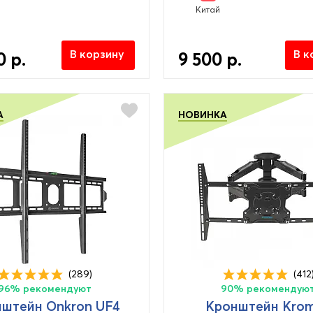
Китай
В корзину
В к
0 р.
9 500 р.
А
НОВИНКА
(289)
(412
96% рекомендуют
90% рекомендую
штейн Onkron UF4
Кронштейн Kro