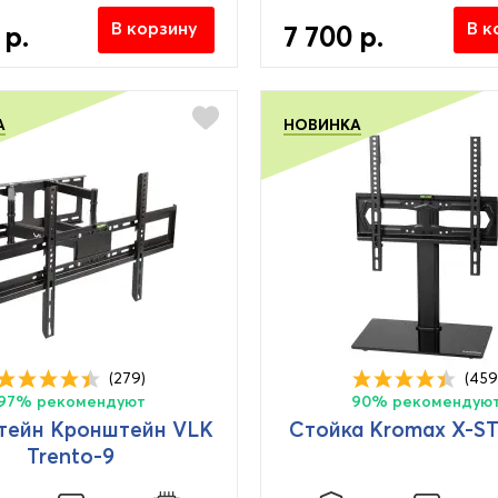
В корзину
В к
 р.
7 700 р.
А
НОВИНКА
(279)
(459
97% рекомендуют
90% рекомендую
тейн Кронштейн VLK
Стойка Kromax X-S
Trento-9