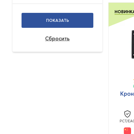
НОВИНК
Крон
PCT/EA