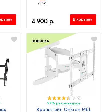
Китай
орзину
В корзину
4 900 р.
НОВИНКА
)
(369)
т
97% рекомендуют
max
Кронштейн Onkron M6L