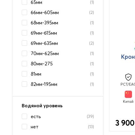
65мм
(1)
66мм-605мм
(2)
68мм-395мм
(1)
69мм-615мм
(1)
69мм-635мм
(2)
70мм-625мм
(1)
Крон
80мм-275
(1)
81мм
(1)
82мм-195мм
(1)
PCT/EA
Китай
Водяной уровень
есть
(39)
3 900
нет
(13)