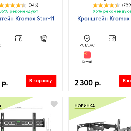
(346)
(789
85% рекомендуют
96% рекомендую
тейн Kromax Star-11
Кронштейн Kromax 
C
PCT/EAC
Китай
В корзину
В к
 р.
2 300 р.
А
НОВИНКА