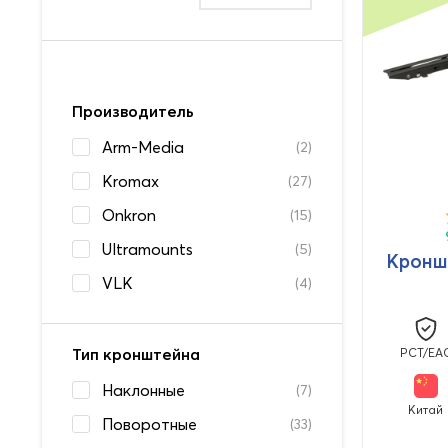
Производитель
Arm-Media
(2)
Kromax
(27)
Onkron
(15)
Ultramounts
(5)
Кроншт
VLK
(4)
Тип кронштейна
PCT/EA
Наклонные
(7)
Китай
Поворотные
(33)