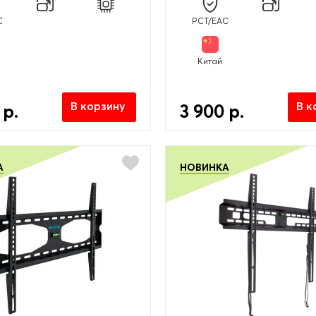
C
PCT/EAC
Китай
В корзину
В к
 р.
3 900 р.
А
НОВИНКА