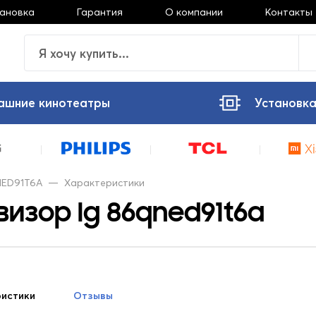
тановка
Гарантия
О компании
Контакты
ашние кинотеатры
Установка
NED91T6A
—
Характеристики
изор lg 86qned91t6a
истики
Отзывы