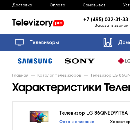
Доставка
Оплата
Самовывоз
Ус
Televizory
+7 (495) 032-31-33
pro
Заказать звонок
Телевизоры
Дом
Главная
—
Каталог телевизоров
—
Телевизор LG 86Q
Характеристики Телев
Телевизор LG 86QNED91T6A
Фото и описание
Характер