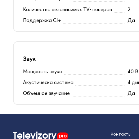
Количество независимых TV-тюнеров
2
Поддержка CI+
Да
Звук
Мощность звука
40 В
Акустическа система
4 ди
Объемное звучание
Да
Televizory
pro
Контакты