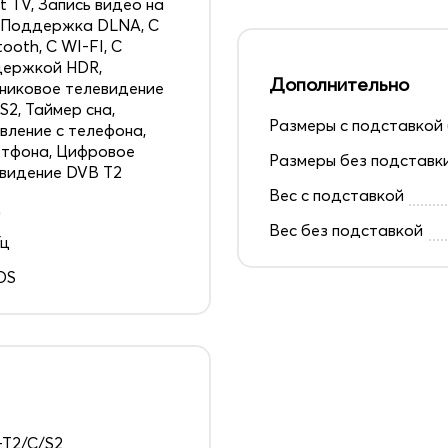
t TV, Запись видео на
 Поддержка DLNA, С
tooth, С WI-FI, С
держкой HDR,
Дополнительно
никовое телевидение
S2, Таймер сна,
Размеры с подставкой 
вление с телефона,
тфона, Цифровое
Размеры без подставк
видение DVB T2
Вес с подставкой
д
Вес без подставкой
Гц
OS
T2/C/S2