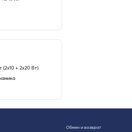
т (2х10 + 2х20 Вт)
намика
Обмен и возврат