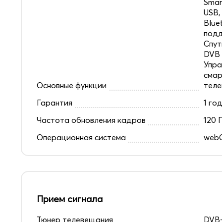
Smar
USB,
Blue
под
Спут
DVB 
Упра
смар
Основные функции
теле
Гарантия
1 го
Частота обновления кадров
120 
Операционная система
web
Прием сигнала
Тюнер телевещания
DVB-