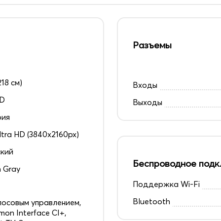
Разъемы
218 см)
Входы
D
Выходы
рия
ltra HD (3840x2160px)
кий
Беспроводное подк
n Gray
Поддержка Wi-Fi
4
Bluetooth
лосовым управлением,
on Interface CI+,