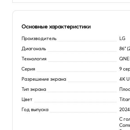
Основные характеристики
Производитель
LG
Диагональ
86" (
Технология
QNE
Серия
9 се
Разрешение экрана
4K U
Тип экрана
Плос
Цвет
Tita
Год выпуска
202
C го
Comm