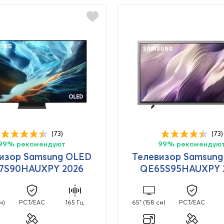
(73)
(73)
99% рекомендуют
99% рекомендую
изор Samsung OLED
Телевизор Samsun
7S90HAUXPY 2026
QE65S95HAUXPY 
м)
PCT/EAC
165 Гц
65" (158 см)
PCT/EAC