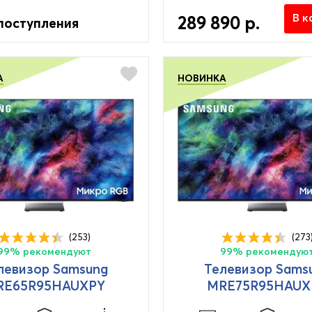
В к
289 890 р.
поступления
А
НОВИНКА
(253)
(273
99% рекомендуют
99% рекомендую
левизор Samsung
Телевизор Sams
RE65R95HAUXPY
MRE75R95HAUX