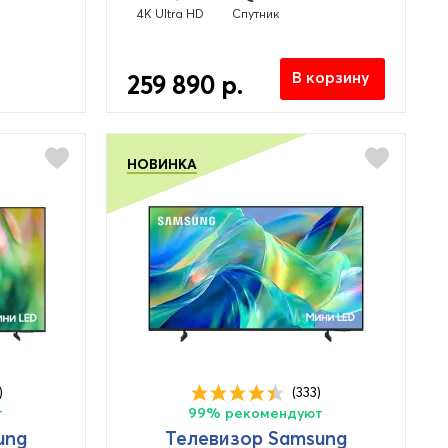
4K Ultra HD
Спутник
В корзину
259 890 р.
НОВИНКА
)
(333)
т
99% рекомендуют
ung
Телевизор Samsung