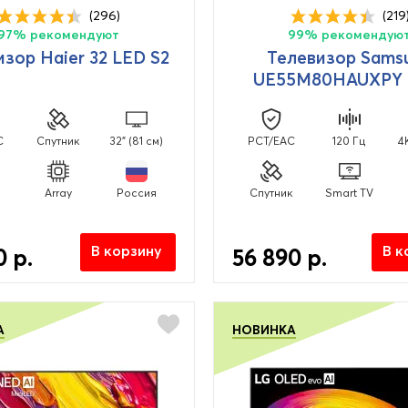
(296)
(219
97% рекомендуют
99% рекомендую
изор Haier 32 LED S2
Телевизор Sams
UE55M80HAUXPY 
C
Спутник
32" (81 см)
PCT/EAC
120 Гц
4
Array
Россия
Спутник
Smart TV
В корзину
В к
0 р.
56 890 р.
А
НОВИНКА