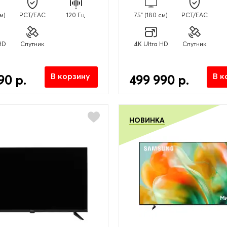
см)
PCT/EAC
120 Гц
75" (180 см)
PCT/EAC
HD
Спутник
4K Ultra HD
Спутник
В корзину
В к
90 р.
499 990 р.
НОВИНКА