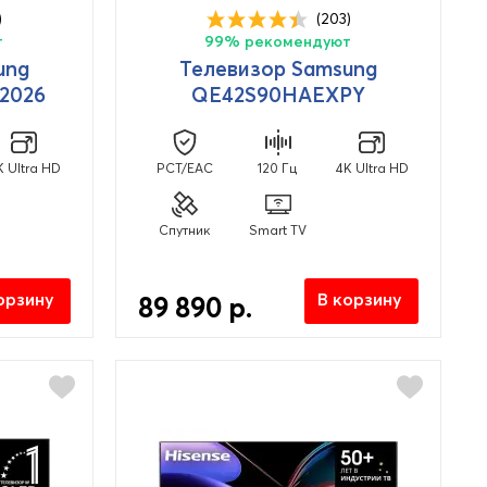
)
(203)
т
99% рекомендуют
ung
Телевизор Samsung
2026
QE42S90HAEXPY
K Ultra HD
PCT/EAC
120 Гц
4K Ultra HD
Спутник
Smart TV
орзину
В корзину
89 890 р.