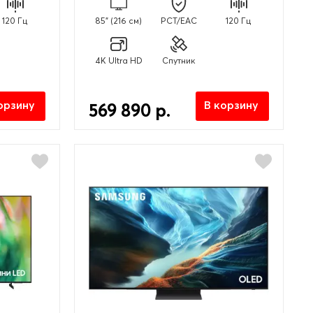
120 Гц
85" (216 см)
PCT/EAC
120 Гц
4K Ultra HD
Спутник
орзину
В корзину
569 890 р.