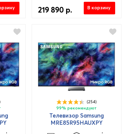
орзину
В корзину
219 890 р.
)
(254)
т
99% рекомендуют
ung
Телевизор Samsung
PY
MRE85R95HAUXPY