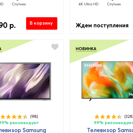
HD
Спутник
4K Ultra HD
Спутник
В корзину
90 р.
Ждем поступления
А
НОВИНКА
(98)
(328
99% рекомендуют
99% рекомендую
левизор Samsung
Телевизор Sams