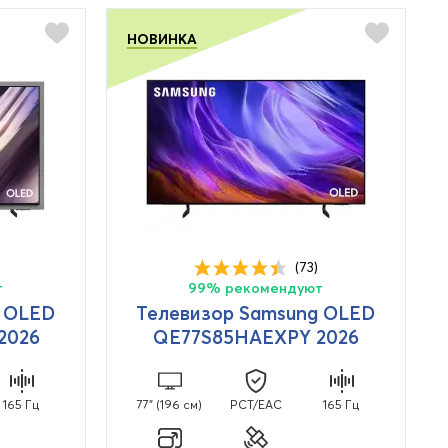
НОВИНКА
(73)
т
99% рекомендуют
g OLED
Телевизор Samsung OLED
2026
QE77S85HAEXPY 2026
165 Гц
77" (196 см)
PCT/EAC
165 Гц