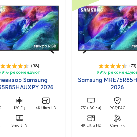
(98)
(73)
99% рекомендуют
99% рекомендую
левизор Samsung
Samsung MRE75R85
5R85HAUXPY 2026
2026
C
120 Гц
4K Ultra HD
75" (180 см)
PCT/EAC
к
Smart TV
4K Ultra HD
Спутник