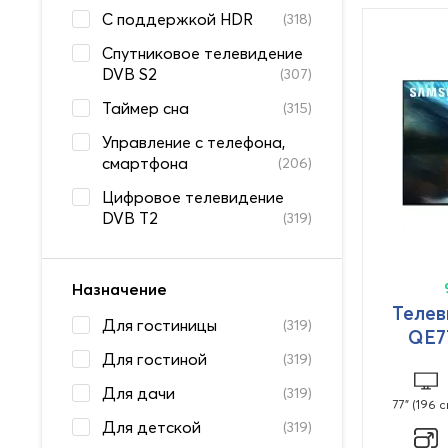
С поддержкой HDR
(318)
Спутниковое телевидение
DVB S2
(307)
Таймер сна
(315)
Управление с телефона,
смартфона
(206)
Цифровое телевидение
DVB T2
(319)
Назначение
Телев
Для гостиницы
(319)
QE7
Для гостиной
(319)
Для дачи
(319)
77" (196 с
Для детской
(319)