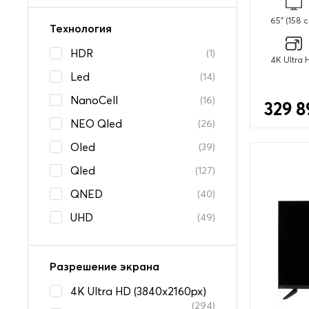
65" (158 
Технология
HDR
(1)
4K Ultra 
Led
(14)
NanoCell
(16)
329 8
NEO Qled
(26)
Oled
(39)
Qled
(127)
QNED
(40)
UHD
(49)
Разрешение экрана
4K Ultra HD (3840x2160px)
(294)