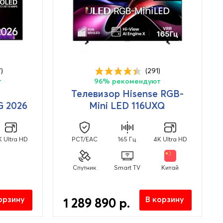
)
(291)
т
96% рекомендуют
Телевизор Hisense RGB-
 2026
Mini LED 116UXQ
K Ultra HD
PCT/EAC
165 Гц
4K Ultra HD
Спутник
Smart TV
Китай
орзину
В корзину
1 289 890 р.