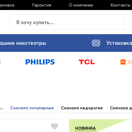
тановка
Гарантия
О компании
Контакты
ашние кинотеатры
Установка
и
Сначала популярные
Сначала недорогие
Сначала д
ь:
НОВИНКА