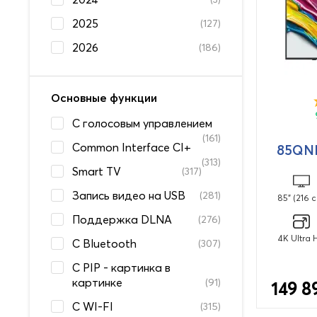
2025
(127)
2026
(186)
Основные функции
C голосовым управлением
(161)
Common Interface CI+
85QN
(313)
Smart TV
(317)
Запись видео на USB
(281)
85" (216 
Поддержка DLNA
(276)
4K Ultra 
С Bluetooth
(307)
С PIP - картинка в
картинке
(91)
149 8
С WI-FI
(315)