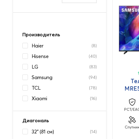
Производитель
Haier
(8)
Hisense
(40)
LG
(83)
Samsung
(94)
Те
TCL
MRE5
(78)
Xiaomi
(16)
PCT/EA
Диагональ
Спутни
32" (81 см)
(14)