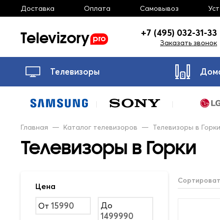
Доставка
Оплата
Самовывоз
Ус
Televizory
+7 (495) 032-31-33
pro
Заказать звонок
Телевизоры
Дом
Главная
—
Каталог телевизоров
—
Телевизоры в Горк
Телевизоры в Горки
Сортироват
Цена
До
От