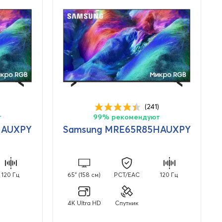
(241)
т
99% рекомендуют
HAUXPY
Samsung MRE65R85HAUXPY
120 Гц
65" (158 см)
PCT/EAC
120 Гц
4K Ultra HD
Спутник