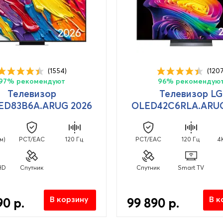
(1554)
(1207
97% рекомендуют
96% рекомендую
Телевизор
Телевизор LG
ED83B6A.ARUG 2026
OLED42C6RLA.ARUG
см)
PCT/EAC
120 Гц
PCT/EAC
120 Гц
4
HD
Спутник
Спутник
Smart TV
В корзину
В к
90 р.
99 890 р.