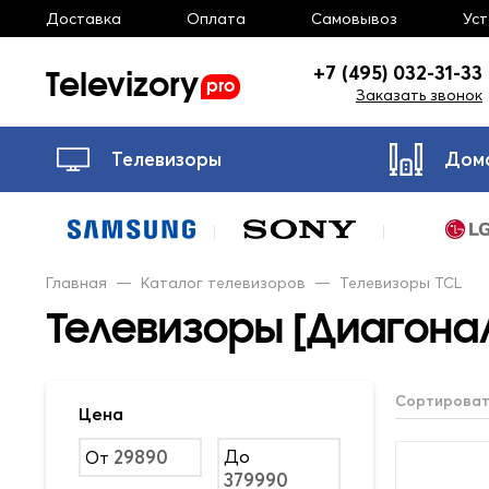
Доставка
Оплата
Самовывоз
Ус
Televizory
+7 (495) 032-31-33
pro
Заказать звонок
Телевизоры
Дом
Главная
—
Каталог телевизоров
—
Телевизоры TCL
Телевизоры [Диагонал
Сортироват
Цена
До
От