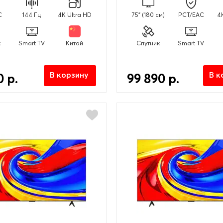
C
144 Гц
4K Ultra HD
75" (180 см)
PCT/EAC
4
к
Smart TV
Китай
Спутник
Smart TV
В корзину
В к
0 р.
99 890 р.