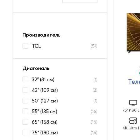
Производитель
TCL
(51)
Диагональ
32" (81 см)
(1)
Тел
43" (109 см)
(2)
50" (127 см)
(1)
75" (180 с
55" (135 см)
(16)
65" (158 см)
(16)
4K Ultra 
75" (180 см)
(15)