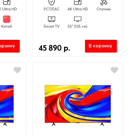
K Ultra HD
PCT/EAC
4K Ultra HD
Спутник
Китай
Smart TV
55" (135 см)
орзину
В корзину
45 890 р.