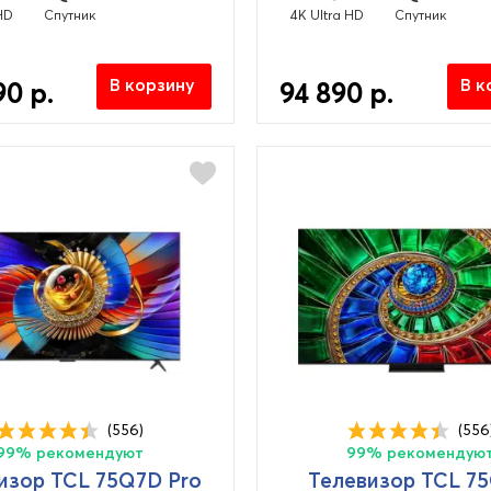
HD
Спутник
4K Ultra HD
Спутник
В корзину
В к
90 р.
94 890 р.
(556)
(556
99% рекомендуют
99% рекомендую
изор TCL 75Q7D Pro
Телевизор TCL 7