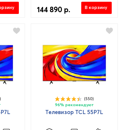
орзину
В корзину
144 890 р.
)
(550)
т
96% рекомендуют
5P7L
Телевизор TCL 55P7L