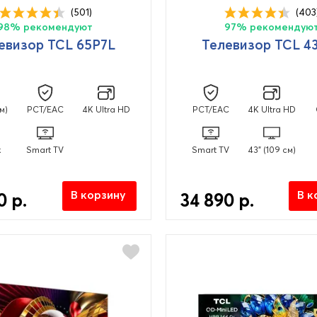
(501)
(403
98% рекомендуют
97% рекомендую
евизор TCL 65P7L
Телевизор TCL 4
см)
PCT/EAC
4K Ultra HD
PCT/EAC
4K Ultra HD
к
Smart TV
Smart TV
43" (109 см)
В корзину
В к
0 р.
34 890 р.