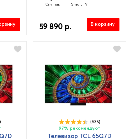
Спутник
Smart TV
орзину
В корзину
59 890 р.
)
(635)
т
97% рекомендуют
5Q7D
Телевизор TCL 65Q7D