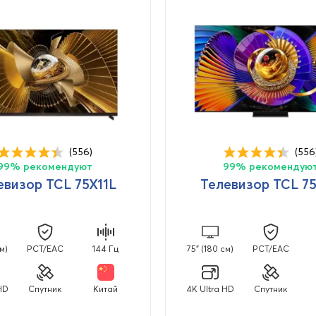
(556)
(556
99% рекомендуют
99% рекомендую
евизор TCL 75X11L
Телевизор TCL 7
м)
PCT/EAC
144 Гц
75" (180 см)
PCT/EAC
HD
Спутник
Китай
4K Ultra HD
Спутник