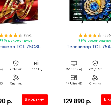
(556)
(556
99% рекомендуют
99% рекомендую
евизор TCL 75C8L
Телевизор TCL 75
м)
PCT/EAC
144 Гц
75" (180 см)
PCT/EAC
HD
Спутник
4K Ultra HD
Спутник
В корзину
В к
90 р.
129 890 р.