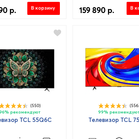
В корзину
В к
90 р.
159 890 р.
(550)
(556
96% рекомендуют
99% рекомендую
евизор TCL 55Q6C
Телевизор TCL 7