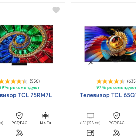
(556)
(635
99% рекомендуют
97% рекомендую
визор TCL 75RM7L
Телевизор TCL 65Q
м)
PCT/EAC
144 Гц
65" (158 см)
PCT/EAC