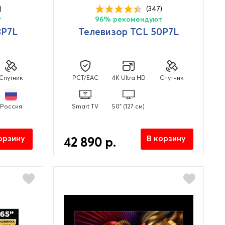
)
(347)
т
96% рекомендуют
3P7L
Телевизор TCL 50P7L
Спутник
PCT/EAC
4K Ultra HD
Спутник
Россия
Smart TV
50" (127 см)
орзину
В корзину
42 890 р.