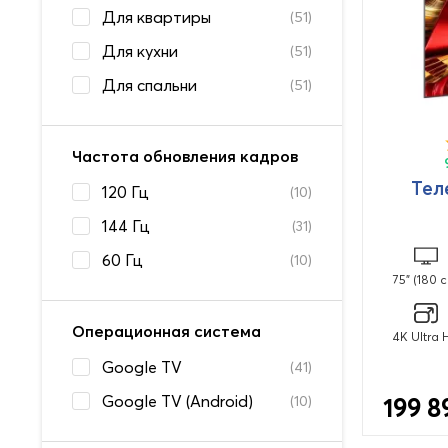
Для квартиры
(51)
Для кухни
(51)
Для спальни
(51)
Частота обновления кадров
Тел
120 Гц
(10)
144 Гц
(31)
60 Гц
(10)
75" (180 с
Операционная система
4K Ultra 
Google TV
(41)
Google TV (Android)
(10)
199 8