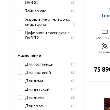
DVB S2
(51)
Таймер сна
(51)
Тел
Управление с телефона,
смартфона
(12)
Цифровое телевидение
DVB T2
(51)
65" (158 
Спутни
Назначение
Для гостиницы
(51)
75 89
Для гостиной
(51)
Для дачи
(51)
Для детской
(51)
Для дома
(51)
Для зала
(51)