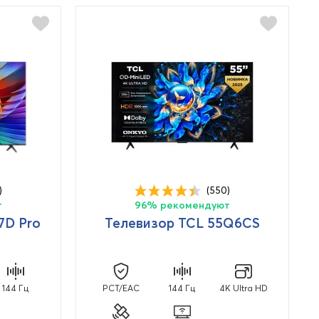
)
(550)
т
96% рекомендуют
7D Pro
Телевизор TCL 55Q6CS
144 Гц
PCT/EAC
144 Гц
4K Ultra HD