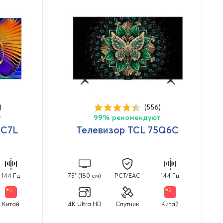
)
(556)
т
99% рекомендуют
5C7L
Телевизор TCL 75Q6C
144 Гц
75" (180 см)
PCT/EAC
144 Гц
Китай
4K Ultra HD
Спутник
Китай