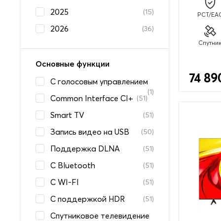
2025
(15)
PCT/EA
2026
(36)
Спутни
Основные функции
74 89
C голосовым управлением
(1)
Common Interface CI+
(51)
Smart TV
(51)
Запись видео на USB
(50)
Поддержка DLNA
(51)
С Bluetooth
(51)
С WI-FI
(51)
С поддержкой HDR
(51)
Спутниковое телевидение