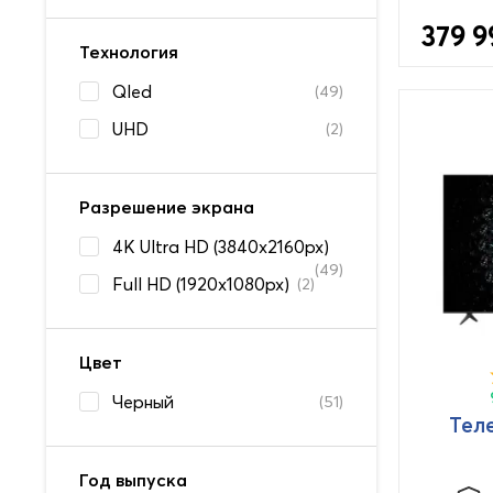
379 9
Технология
Qled
(49)
UHD
(2)
Разрешение экрана
4K Ultra HD (3840x2160px)
(49)
Full HD (1920x1080px)
(2)
Цвет
Черный
(51)
Тел
Год выпуска