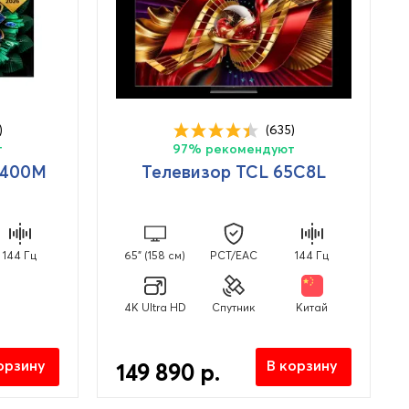
)
(635)
т
97% рекомендуют
A400M
Телевизор TCL 65C8L
144 Гц
65" (158 см)
PCT/EAC
144 Гц
4K Ultra HD
Спутник
Китай
орзину
В корзину
149 890 р.