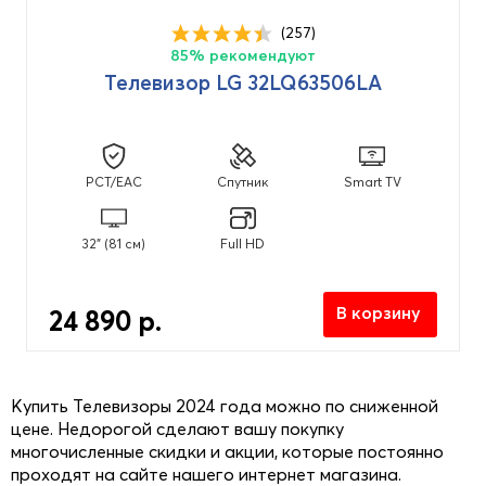
(257)
85% рекомендуют
Назначение
Телевизор LG 32LQ63506LA
Для гостиницы
(3)
Для гостиной
(3)
PCT/EAC
Спутник
Smart TV
Для дачи
(3)
Для детской
(3)
32" (81 см)
Full HD
Для дома
(3)
Для зала
(3)
В корзину
24 890 р.
Для квартиры
(3)
Для кухни
(3)
Купить Телевизоры 2024 года можно по сниженной
Для спальни
(3)
цене. Недорогой сделают вашу покупку
многочисленные скидки и акции, которые постоянно
проходят на сайте нашего интернет магазина.
Частота обновления кадров