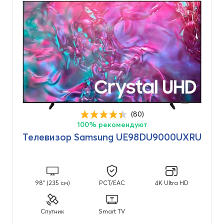
Производитель
LG
(1)
Samsung
(2)
Диагональ
(80)
100% рекомендуют
32" (81 см)
(1)
Телевизор Samsung UE98DU9000UXRU
85" (216 см)
(1)
98" (235 см)
(1)
98" (235 см)
PCT/EAC
4K Ultra HD
Технология
Спутник
Smart TV
Led
(1)