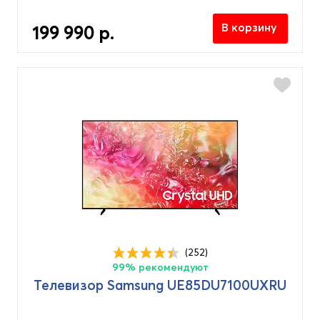
UHD
(2)
В корзину
199 990 р.
Разрешение экрана
4K Ultra HD (3840x2160px)
(2)
Full HD (1920x1080px)
(1)
Цвет
Черный
(3)
Год выпуска
(252)
99% рекомендуют
2024
(3)
Телевизор Samsung UE85DU7100UXRU